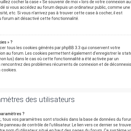
uillez cocher la case « Se souvenir de moi » lors de votre connexion au
dé si vous accédez au forum depuis un ordinateur public, comme une
sité, etc. Si vous n’arrivez pas à trouver cette case à cocher, il est
 forum ait désactivé cette fonctionnalité.
ies » ?
cer tous les cookies générés par phpBB 3.3 qui conservent votre
xion au forum. Les cookies permettent également d’enregistrer le stat
on lus) dans le cas où cette fonctionnalité a été activée par un
s rencontrez des problèmes récurrents de connexion et de déconnexi
 cookies.
amètres des utilisateurs
paramètres ?
rit, tous vos paramètres sont stockés dans la base de données du foru
e panneau de contrôle de l’utilisateur. Le lien vers ce dernier se trouve
tre nom d’utilisateur situé en haut des pages du forum. Ce système v