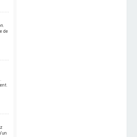
n.
le de
.
ent.
ez
u’un