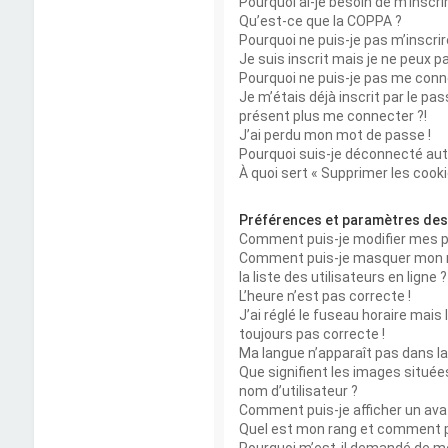
Pourquoi ai-je besoin de m’inscri
Qu’est-ce que la COPPA ?
Pourquoi ne puis-je pas m’inscrir
Je suis inscrit mais je ne peux 
Pourquoi ne puis-je pas me conn
Je m’étais déjà inscrit par le pa
présent plus me connecter ?!
J’ai perdu mon mot de passe !
Pourquoi suis-je déconnecté a
À quoi sert « Supprimer les cooki
Préférences et paramètres des 
Comment puis-je modifier mes 
Comment puis-je masquer mon no
la liste des utilisateurs en ligne ?
L’heure n’est pas correcte !
J’ai réglé le fuseau horaire mais 
toujours pas correcte !
Ma langue n’apparaît pas dans la l
Que signifient les images situé
nom d’utilisateur ?
Comment puis-je afficher un ava
Quel est mon rang et comment pu