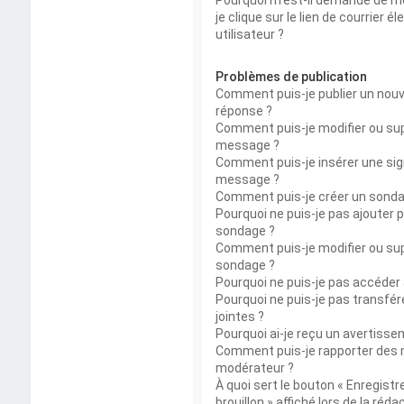
Pourquoi m’est-il demandé de m
je clique sur le lien de courrier é
utilisateur ?
Problèmes de publication
Comment puis-je publier un nouv
réponse ?
Comment puis-je modifier ou su
message ?
Comment puis-je insérer une si
message ?
Comment puis-je créer un sonda
Pourquoi ne puis-je pas ajouter p
sondage ?
Comment puis-je modifier ou su
sondage ?
Pourquoi ne puis-je pas accéder
Pourquoi ne puis-je pas transfér
jointes ?
Pourquoi ai-je reçu un avertisse
Comment puis-je rapporter des
modérateur ?
À quoi sert le bouton « Enregis
brouillon » affiché lors de la réda