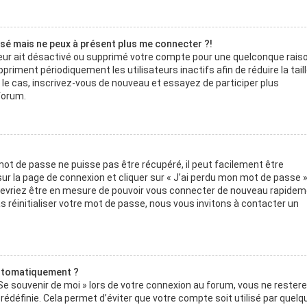
assé mais ne peux à présent plus me connecter ?!
teur ait désactivé ou supprimé votre compte pour une quelconque raiso
iment périodiquement les utilisateurs inactifs afin de réduire la tail
t le cas, inscrivez-vous de nouveau et essayez de participer plus
forum.
mot de passe ne puisse pas être récupéré, il peut facilement être
e sur la page de connexion et cliquer sur « J’ai perdu mon mot de passe »
 devriez être en mesure de pouvoir vous connecter de nouveau rapidem
 réinitialiser votre mot de passe, nous vous invitons à contacter un
utomatiquement ?
Se souvenir de moi » lors de votre connexion au forum, vous ne rester
édéfinie. Cela permet d’éviter que votre compte soit utilisé par quelq