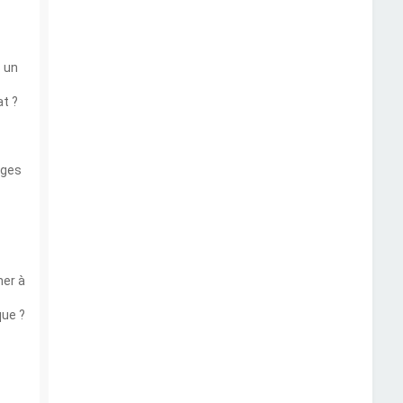
 un
t ?
ages
ner à
que ?