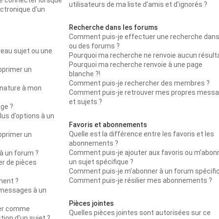
e connecter lorsque
utilisateurs de ma liste d’amis et d’ignorés ?
lectronique d’un
Recherche dans les forums
Comment puis-je effectuer une recherche dans
ou des forums ?
eau sujet ou une
Pourquoi ma recherche ne renvoie aucun résulta
Pourquoi ma recherche renvoie à une page
pprimer un
blanche ?!
Comment puis-je rechercher des membres ?
gnature à mon
Comment puis-je retrouver mes propres mess
et sujets ?
ge ?
lus d’options à un
Favoris et abonnements
Quelle est la différence entre les favoris et les
pprimer un
abonnements ?
Comment puis-je ajouter aux favoris ou m’abon
 à un forum ?
un sujet spécifique ?
er de pièces
Comment puis-je m’abonner à un forum spécifi
Comment puis-je résilier mes abonnements ?
ment ?
 messages à un
Pièces jointes
trer comme
Quelles pièces jointes sont autorisées sur ce
ction d’un sujet ?