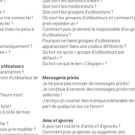
re ?
Que sont les administrateurs ?
Que sont les modérateurs ?
e ?
Que sont les groupes d’utilisateurs ?
pas me connecter !
Où sont les groupes d’utilisateurs et comment 
ecter ?
je en rejoindre un ?
ssé mais ne peux à
Comment puis-je devenir le responsable d’un g
d’utilisateurs ?
Pourquoi certains groupes d’utilisateurs
utomatiquement ?
apparaissent dans une couleur différente ?
es » ?
Qu’est-ce qu’un « groupe d’utilisateurs par
défaut » ?
Qu’est-ce que le lien « L’équipe » ?
utilisateurs
paramètres ?
m d’utilisateur de
Messagerie privée
Je ne peux pas envoyer de messages privés !
Je continue à recevoir des messages privés no
l’heure n’est
sollicités !
J’ai reçu un courrier électronique indésirable de 
iste !
part de quelqu’un sur ce forum !
es à côté de mon
Amis et ignorés
tar ?
À quoi sert ma liste d’amis et d’ignorés ?
is-je le modifier ?
Comment puis-je ajouter ou supprimer des