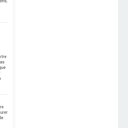
ions,
otre
pas
que
r
.
re
surer
de