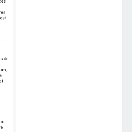
ccès
res
’est
ns de
rum,
e
et
i
ux
re