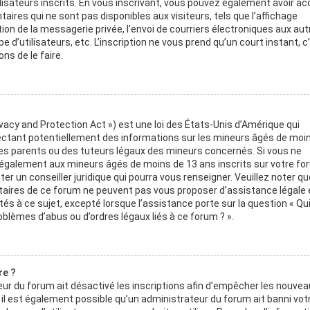
isateurs inscrits. En vous inscrivant, vous pouvez également avoir a
ires qui ne sont pas disponibles aux visiteurs, tels que l’affichage
ation de la messagerie privée, l’envoi de courriers électroniques aux aut
pe d’utilisateurs, etc. L’inscription ne vous prend qu’un court instant, c
s de le faire.
ivacy and Protection Act ») est une loi des États-Unis d’Amérique qui
ectant potentiellement des informations sur les mineurs âgés de moi
s parents ou des tuteurs légaux des mineurs concernés. Si vous ne
e également aux mineurs âgés de moins de 13 ans inscrits sur votre fo
r un conseiller juridique qui pourra vous renseigner. Veuillez noter qu
étaires de ce forum ne peuvent pas vous proposer d’assistance légale 
és à ce sujet, excepté lorsque l’assistance porte sur la question « Qu
oblèmes d’abus ou d’ordres légaux liés à ce forum ? ».
re ?
teur du forum ait désactivé les inscriptions afin d’empêcher les nouvea
, il est également possible qu’un administrateur du forum ait banni vot