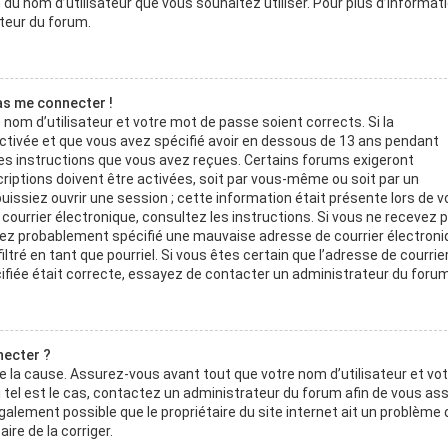
on du nom d’utilisateur que vous souhaitez utiliser. Pour plus d’informat
teur du forum.
pas me connecter !
e nom d’utilisateur et votre mot de passe soient corrects. Si la
activée et que vous avez spécifié avoir en dessous de 13 ans pendant
e les instructions que vous avez reçues. Certains forums exigeront
riptions doivent être activées, soit par vous-même ou soit par un
uissiez ouvrir une session ; cette information était présente lors de v
n courrier électronique, consultez les instructions. Si vous ne recevez 
avez probablement spécifié une mauvaise adresse de courrier électroni
filtré en tant que pourriel. Si vous êtes certain que l’adresse de courrie
ifiée était correcte, essayez de contacter un administrateur du forum
necter ?
e la cause. Assurez-vous avant tout que votre nom d’utilisateur et vot
 tel est le cas, contactez un administrateur du forum afin de vous as
 également possible que le propriétaire du site internet ait un problème 
ire de la corriger.