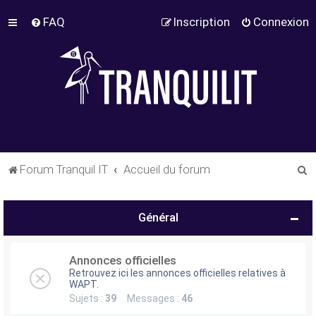
FAQ
Inscription
Connexion
R
Forum Tranquil IT
Accueil du forum
e
c
Général
h
e
Annonces officielles
r
Retrouvez ici les annonces officielles relatives à
WAPT.
c
Sujets :
39
Messages :
46
h