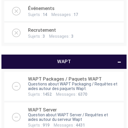
e
Événements
r
Sujets :
14
Messages :
17
Recrutement
Sujets :
3
Messages :
3
WAPT
WAPT Packages / Paquets WAPT
Questions about WAPT Packaging / Requêtes et
aides autour des paquets Wapt.
Sujets :
1452
Messages :
6370
WAPT Server
Question about WAPT Server / Requêtes et
aides autour du serveur Wapt
Sujets :
919
Messages :
4431