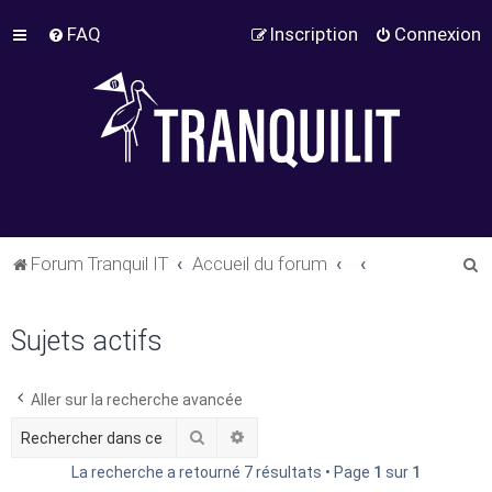
FAQ
Inscription
Connexion
R
Forum Tranquil IT
Accueil du forum
e
c
Sujets actifs
h
e
Aller sur la recherche avancée
r
Rechercher
Recherche avancée
c
La recherche a retourné 7 résultats • Page
1
sur
1
h