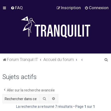
FAQ
Inscription
Connexion
R
Forum Tranquil IT
Accueil du forum
e
c
Sujets actifs
h
e
Aller sur la recherche avancée
r
Rechercher
Recherche avancée
c
La recherche a retourné 7 résultats • Page
1
sur
1
h