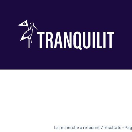
La recherche a retourné 7 résultats • Pa
her
cherche avancée