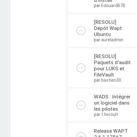
d'install
par
EdouardB78
[RESOLU]
Dépôt Wapt
Ubuntu
par
aureladmin
[RESOLU]
Paquets d'audit
pour LUKS et
FileVault
par
bastien30
WADS : Intégrer
un logiciel dans
les pilotes
par
t.heroult
Release WAPT