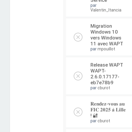
Service
par
Valentin_Itancia
Migration
Windows 10
vers Windows
11 avec WAPT
par
mpouillot
Release WAPT
WAPT-
2.6.0.17177-
eb7e78b9
par
cburot
𝐑𝐞𝐧𝐝𝐞𝐳-𝐯𝐨𝐮𝐬 𝐚𝐮
𝐅𝐈𝐂 𝟐𝟎𝟐𝟓 𝐚̀ 𝐋𝐢𝐥𝐥𝐞
! 🔐
par
cburot