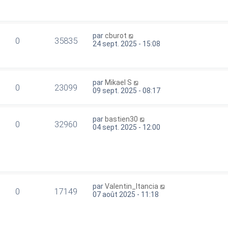
par
cburot
0
35835
24 sept. 2025 - 15:08
par
Mikael S
0
23099
09 sept. 2025 - 08:17
par
bastien30
0
32960
04 sept. 2025 - 12:00
par
Valentin_Itancia
0
17149
07 août 2025 - 11:18