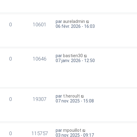
par
aureladmin
0
10601
06 févr. 2026 - 16:03
par
bastien30
0
10646
07 janv. 2026 - 12:50
par
t.heroult
0
19307
07 nov. 2025 - 15:08
par
mpouillot
0
115757
03 nov. 2025 - 09:17