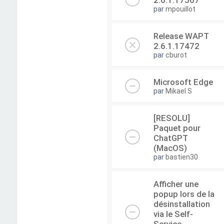
2.6.1.17567
par
mpouillot
Release WAPT
2.6.1.17472
par
cburot
Microsoft Edge
par
Mikael S
[RESOLU]
Paquet pour
ChatGPT
(MacOS)
par
bastien30
Afficher une
popup lors de la
désinstallation
via le Self-