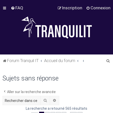
FAQ
Inscription
Connexion
R
Forum Tranquil IT
Accueil du forum
e
c
Sujets sans réponse
h
e
Aller sur la recherche avancée
r
Rechercher
Recherche avancée
c
La recherche a retourné 565 résultats
h