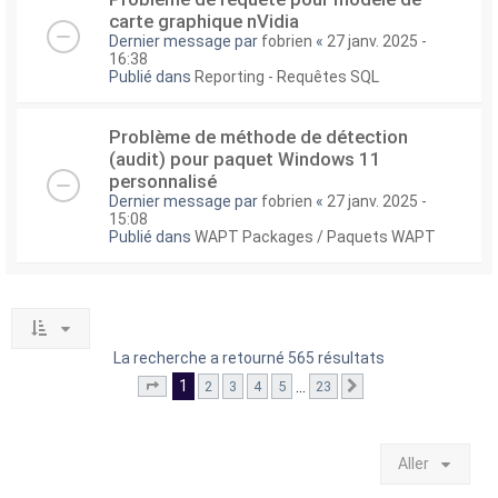
carte graphique nVidia
Dernier message par
fobrien
«
27 janv. 2025 -
16:38
Publié dans
Reporting - Requêtes SQL
Problème de méthode de détection
(audit) pour paquet Windows 11
personnalisé
Dernier message par
fobrien
«
27 janv. 2025 -
15:08
Publié dans
WAPT Packages / Paquets WAPT
La recherche a retourné 565 résultats
1
…
2
3
4
5
23
Page
1
sur
23
Suivant
Aller