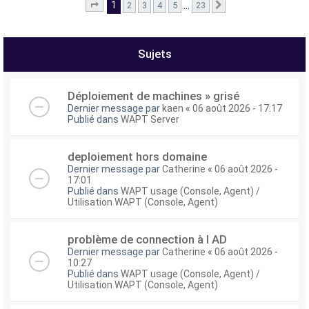
1
…
2
3
4
5
23
Page
1
sur
23
Suivant
e
r
Sujets
Déploiement de machines » grisé
Dernier message par
kaen
«
06 août 2026 - 17:17
Publié dans
WAPT Server
deploiement hors domaine
Dernier message par
Catherine
«
06 août 2026 -
17:01
Publié dans
WAPT usage (Console, Agent) /
Utilisation WAPT (Console, Agent)
problème de connection à l AD
Dernier message par
Catherine
«
06 août 2026 -
10:27
Publié dans
WAPT usage (Console, Agent) /
Utilisation WAPT (Console, Agent)