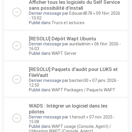
Afficher tous les logiciels du Self Service
sans possibilité d'install
Dernier message par
EdouardB78
«
09 févr. 2026
- 10:02
Publié dans
Trucs et astuces
[RESOLU] Dépôt Wapt Ubuntu
Dernier message par
aureladmin
«
06 févr. 2026 -
16:03
Publié dans
WAPT Server
[RESOLU] Paquets d'audit pour LUKS et
FileVault
Dernier message par
bastien30
«
07 janv. 2026 -
12:50
Publié dans
WAPT Packages / Paquets WAPT
WADS : Intégrer un logiciel dans les
pilotes
Dernier message par
t.heroult
«
07 nov. 2025 -
15:08
Publié dans
WAPT usage (Console, Agent) /
Utilisation WAPT (Console, Agent)