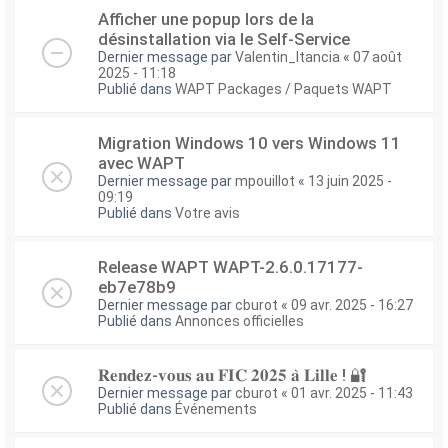
Afficher une popup lors de la
désinstallation via le Self-Service
Dernier message par
Valentin_Itancia
«
07 août
2025 - 11:18
Publié dans
WAPT Packages / Paquets WAPT
Migration Windows 10 vers Windows 11
avec WAPT
Dernier message par
mpouillot
«
13 juin 2025 -
09:19
Publié dans
Votre avis
Release WAPT WAPT-2.6.0.17177-
eb7e78b9
Dernier message par
cburot
«
09 avr. 2025 - 16:27
Publié dans
Annonces officielles
𝐑𝐞𝐧𝐝𝐞𝐳-𝐯𝐨𝐮𝐬 𝐚𝐮 𝐅𝐈𝐂 𝟐𝟎𝟐𝟓 𝐚̀ 𝐋𝐢𝐥𝐥𝐞 ! 🔐
Dernier message par
cburot
«
01 avr. 2025 - 11:43
Publié dans
Événements