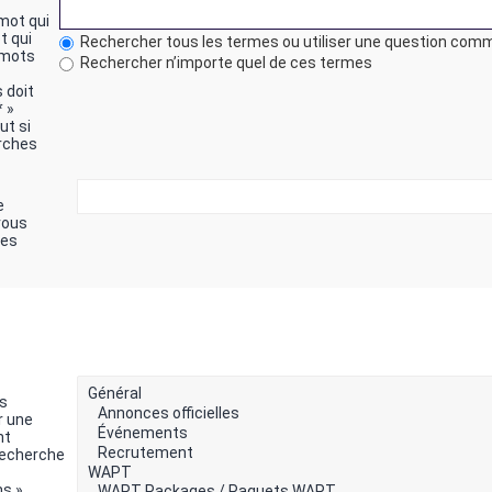
 mot qui
t qui
Rechercher tous les termes ou utiliser une question co
e mots
Rechercher n’importe quel de ces termes
 doit
* »
t si
rches
e
vous
hes
s
r une
nt
recherche
ms »