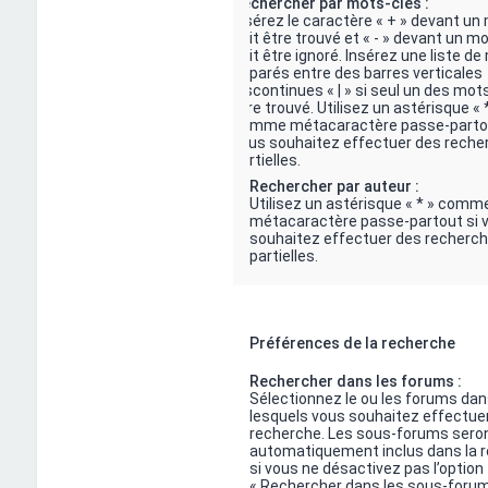
Rechercher par mots-clés :
Insérez le caractère « + » devant un
doit être trouvé et « - » devant un mo
doit être ignoré. Insérez une liste d
séparés entre des barres verticales
discontinues « | » si seul un des mots
être trouvé. Utilisez un astérisque « 
comme métacaractère passe-partou
vous souhaitez effectuer des reche
partielles.
Rechercher par auteur :
Utilisez un astérisque « * » comm
métacaractère passe-partout si 
souhaitez effectuer des recherc
partielles.
Préférences de la recherche
Rechercher dans les forums :
Sélectionnez le ou les forums dan
lesquels vous souhaitez effectue
recherche. Les sous-forums sero
automatiquement inclus dans la 
si vous ne désactivez pas l’option
« Rechercher dans les sous-foru