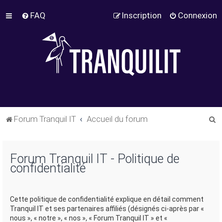
FAQ
Inscription
Connexion
R
Forum Tranquil IT
Accueil du forum
e
c
Forum Tranquil IT - Politique de
h
confidentialité
e
r
Cette politique de confidentialité explique en détail comment
c
Tranquil IT et ses partenaires affiliés (désignés ci-après par «
h
nous », « notre », « nos », « Forum Tranquil IT » et «