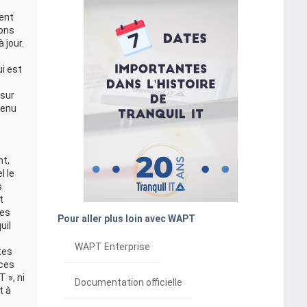
ment
ions
 jour.
i est
 sur
tenu
nt,
l le
s
t
ges
Pour aller plus loin avec WAPT
uil
WAPT Enterprise
tes
 ces
 », ni
Documentation officielle
t à