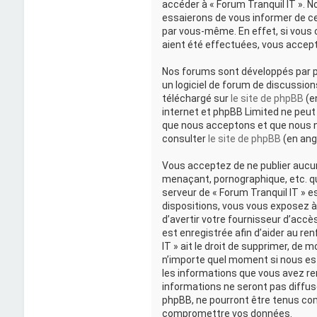
accéder à « Forum Tranquil IT ». 
essaierons de vous informer de ce
par vous-même. En effet, si vous c
aient été effectuées, vous accept
Nos forums sont développés par ph
un logiciel de forum de discussion
téléchargé sur
le site de phpBB
(en
internet et phpBB Limited ne peu
que nous acceptons et que nous n
consulter
le site de phpBB
(en angl
Vous acceptez de ne publier aucun
menaçant, pornographique, etc. qui
serveur de « Forum Tranquil IT » e
dispositions, vous vous exposez à
d’avertir votre fournisseur d’accès
est enregistrée afin d’aider au re
IT » ait le droit de supprimer, de 
n’importe quel moment si nous est
les informations que vous avez r
informations ne seront pas diffusé
phpBB, ne pourront être tenus co
compromettre vos données.