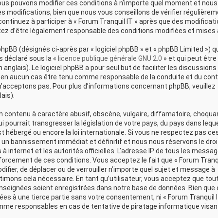
Nous pouvons modifier ces conditions à n’importe quel moment et nous
s modifications, bien que nous vous conseillons de vérifier régulière
ontinuez à participer à « Forum Tranquil IT » après que des modificat
ez d’être légalement responsable des conditions modifiées et mises à
pBB (désignés ci-après par « logiciel phpBB » et « phpBB Limited ») qu
s déclaré sous la «
licence publique générale GNU 2.0
» et qui peut être
 anglais). Le logiciel phpBB a pour seul but de faciliter les discussions
t en aucun cas être tenu comme responsable de la conduite et du con
’acceptons pas. Pour plus d’informations concernant phpBB, veuillez
ais).
 contenu à caractère abusif, obscène, vulgaire, diffamatoire, choqua
 pourrait transgresser la législation de votre pays, du pays dans leque
st hébergé ou encore la loi internationale. Si vous ne respectez pas ce
 un bannissement immédiat et définitif et nous nous réservons le droi
 à internet et les autorités officielles. L’adresse IP de tous les messa
nforcement de ces conditions. Vous acceptez le fait que « Forum Tranq
modifier, de déplacer ou de verrouiller n’importe quel sujet et message à
imons cela nécessaire. En tant qu’utilisateur, vous acceptez que tou
enseignées soient enregistrées dans notre base de données. Bien que
es à une tierce partie sans votre consentement, ni « Forum Tranquil IT
mme responsables en cas de tentative de piratage informatique visan