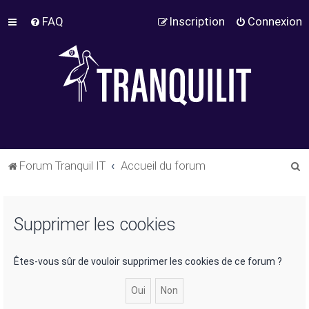
FAQ
Inscription
Connexion
R
Forum Tranquil IT
Accueil du forum
e
c
Supprimer les cookies
h
e
r
Êtes-vous sûr de vouloir supprimer les cookies de ce forum ?
c
h