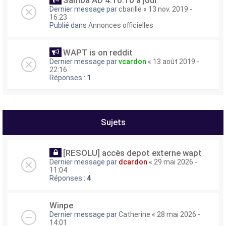
Samba AD 4.10.10 à jour
Dernier message par
cbarille
«
13 nov. 2019 -
16:23
Publié dans
Annonces officielles
WAPT is on reddit
Dernier message par
vcardon
«
13 août 2019 -
22:16
Réponses :
1
Sujets
[RESOLU] accès depot externe wapt
Dernier message par
dcardon
«
29 mai 2026 -
11:04
Réponses :
4
Winpe
Dernier message par
Catherine
«
28 mai 2026 -
14:01