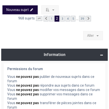
Nouveau sujet
968 sujets
2
…
1
3
4
5
39
Page
2
Précédent
sur
39
Suivant
Aller
Information
Permissions du forum
Vous
ne pouvez pas
publier de nouveaux sujets dans ce
forum
Vous
ne pouvez pas
répondre aux sujets dans ce forum
Vous
ne pouvez pas
modifier vos messages dans ce forum
Vous
ne pouvez pas
supprimer vos messages dans ce
forum
Vous
ne pouvez pas
transférer de pièces jointes dans ce
forum