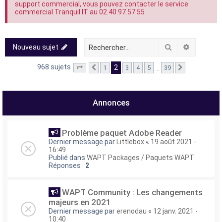
support commercial, vous pouvez contacter le service
commercial Tranquil IT au 02.40.97.57.55
Rechercher
Recherch
Nouveau sujet
968 sujets
2
…
1
3
4
5
39
Page
2
Précédent
sur
39
Suivant
Annonces
Problème paquet Adobe Reader
Dernier message par
Littlebox
«
19 août 2021 -
16:49
Publié dans
WAPT Packages / Paquets WAPT
Réponses :
2
WAPT Community : Les changements
majeurs en 2021
Dernier message par
erenodau
«
12 janv. 2021 -
10:40