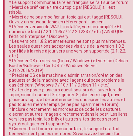
* Le support communautaire en français se fait sur ce forum
e
* Merci de préfixer le titre du topic par [RESOLU] s'il est
résolu.
r
* Merci de ne pas modifier un topic qui est taggé [RESOLU].
Ouvrez un nouveau topic en référençant l'ancien
* Préciser version de WAPT installée, version complète ET
numéro de build (2.2.1.11957 / 2.2.2.12337 / etc.) AINSI QUE
l'édition Enterprise / Discovery
* Les versions 1.8.2 et antérieures ne sont plus maintenues.
Les seules questions acceptées vis à vis de la version 1.8.2
sont liés à la mise à jour vers une version supportée (2.1, 2.2,
etc.)
* Préciser OS du serveur (Linux / Windows) et version (Debian
Buster/Bullseye - CentOS 7 - Windows Server
2012/2016/2019)
* Préciser OS de la machine d'administration/création des
paquets et de la machine avec l'agent qui pose problème le
cas échéant (Windows 7 / 10 / 11 / Debian 11 / etc.)
* Eviter de poser plusieurs questions lors de l'ouverture de
topic, sinon il risque d'être ignorer. Si plusieurs sujet, ouvrir
plusieurs topic, et de préférence les uns après les autres et
pas tous en même temps (ie ne pas spammer le forum).
* Inclure directement les morceaux de code, les captures
d'écran et autres images directement dans le post. Les liens
vers les pastebin, les bitly et autres sites tierces seront
systématiquement supprimés.
* Comme tout forum communautaire, le support est fait
bénévolement par les membres. Si vous avez besoin d'un