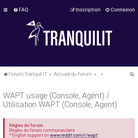
FAQ
Inscription
Connexion
R
Forum Tranquil IT
Accueil du forum
e
c
WAPT usage (Console, Agent) /
h
Utilisation WAPT (Console, Agent)
e
r
c
Règles du forum
Règles du forum communautaire
h
* English support on
www.reddit.com/r/wapt