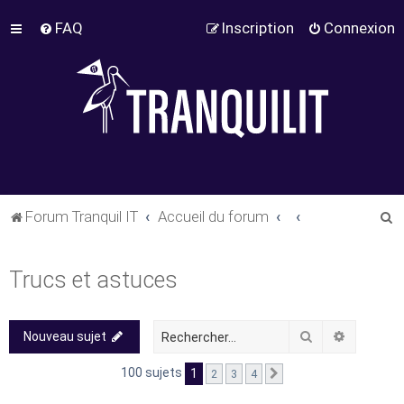
FAQ
Inscription
Connexion
R
Forum Tranquil IT
Accueil du forum
e
c
Trucs et astuces
h
e
Rechercher
Recherch
Nouveau sujet
r
c
100 sujets
1
2
3
4
Suivant
h