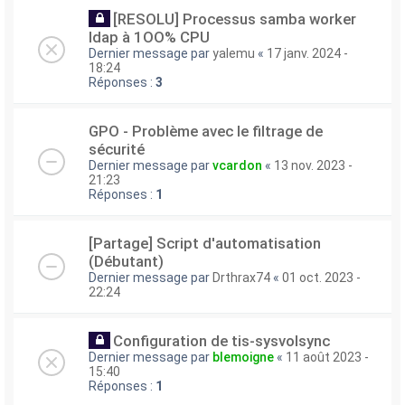
[RESOLU] Processus samba worker
ldap à 1OO% CPU
Dernier message par
yalemu
«
17 janv. 2024 -
18:24
Réponses :
3
GPO - Problème avec le filtrage de
sécurité
Dernier message par
vcardon
«
13 nov. 2023 -
21:23
Réponses :
1
[Partage] Script d'automatisation
(Débutant)
Dernier message par
Drthrax74
«
01 oct. 2023 -
22:24
Configuration de tis-sysvolsync
Dernier message par
blemoigne
«
11 août 2023 -
15:40
Réponses :
1