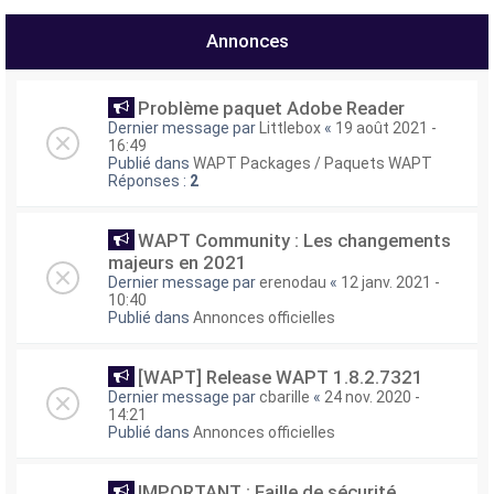
e
Annonces
r
Problème paquet Adobe Reader
Dernier message par
Littlebox
«
19 août 2021 -
16:49
Publié dans
WAPT Packages / Paquets WAPT
Réponses :
2
WAPT Community : Les changements
majeurs en 2021
Dernier message par
erenodau
«
12 janv. 2021 -
10:40
Publié dans
Annonces officielles
[WAPT] Release WAPT 1.8.2.7321
Dernier message par
cbarille
«
24 nov. 2020 -
14:21
Publié dans
Annonces officielles
IMPORTANT : Faille de sécurité