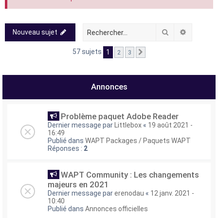
Rechercher
Recherch
Nouveau sujet
57 sujets
1
2
3
Suivant
Annonces
Problème paquet Adobe Reader
Dernier message par
Littlebox
«
19 août 2021 -
16:49
Publié dans
WAPT Packages / Paquets WAPT
Réponses :
2
WAPT Community : Les changements
majeurs en 2021
Dernier message par
erenodau
«
12 janv. 2021 -
10:40
Publié dans
Annonces officielles