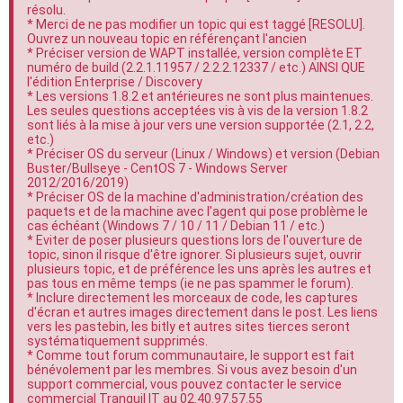
résolu.
e
* Merci de ne pas modifier un topic qui est taggé [RESOLU].
r
Ouvrez un nouveau topic en référençant l'ancien
* Préciser version de WAPT installée, version complète ET
numéro de build (2.2.1.11957 / 2.2.2.12337 / etc.) AINSI QUE
l'édition Enterprise / Discovery
* Les versions 1.8.2 et antérieures ne sont plus maintenues.
Les seules questions acceptées vis à vis de la version 1.8.2
sont liés à la mise à jour vers une version supportée (2.1, 2.2,
etc.)
* Préciser OS du serveur (Linux / Windows) et version (Debian
Buster/Bullseye - CentOS 7 - Windows Server
2012/2016/2019)
* Préciser OS de la machine d'administration/création des
paquets et de la machine avec l'agent qui pose problème le
cas échéant (Windows 7 / 10 / 11 / Debian 11 / etc.)
* Eviter de poser plusieurs questions lors de l'ouverture de
topic, sinon il risque d'être ignorer. Si plusieurs sujet, ouvrir
plusieurs topic, et de préférence les uns après les autres et
pas tous en même temps (ie ne pas spammer le forum).
* Inclure directement les morceaux de code, les captures
d'écran et autres images directement dans le post. Les liens
vers les pastebin, les bitly et autres sites tierces seront
systématiquement supprimés.
* Comme tout forum communautaire, le support est fait
bénévolement par les membres. Si vous avez besoin d'un
support commercial, vous pouvez contacter le service
commercial Tranquil IT au 02.40.97.57.55