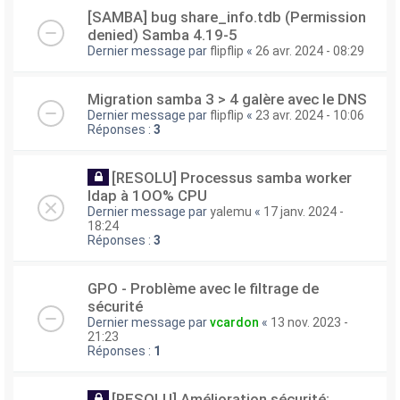
[SAMBA] bug share_info.tdb (Permission
denied) Samba 4.19-5
Dernier message par
flipflip
«
26 avr. 2024 - 08:29
Migration samba 3 > 4 galère avec le DNS
Dernier message par
flipflip
«
23 avr. 2024 - 10:06
Réponses :
3
[RESOLU] Processus samba worker
ldap à 1OO% CPU
Dernier message par
yalemu
«
17 janv. 2024 -
18:24
Réponses :
3
GPO - Problème avec le filtrage de
sécurité
Dernier message par
vcardon
«
13 nov. 2023 -
21:23
Réponses :
1
[RESOLU] Amélioration sécurité: