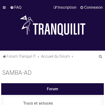
FAQ
Inscription
Connexion
R
Forum Tranquil IT
Accueil du forum
e
c
SAMBA-AD
h
e
r
Forum
c
h
Trucs et astuces