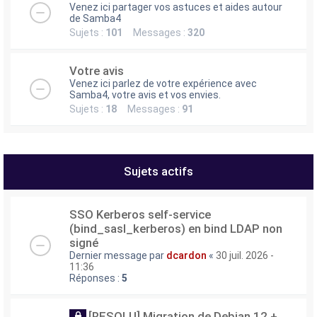
Venez ici partager vos astuces et aides autour
e
de Samba4
r
Sujets :
101
Messages :
320
Votre avis
Venez ici parlez de votre expérience avec
Samba4, votre avis et vos envies.
Sujets :
18
Messages :
91
Sujets actifs
SSO Kerberos self-service
(bind_sasl_kerberos) en bind LDAP non
signé
Dernier message par
dcardon
«
30 juil. 2026 -
11:36
Réponses :
5
[RESOLU] Migration de Debian 12 +