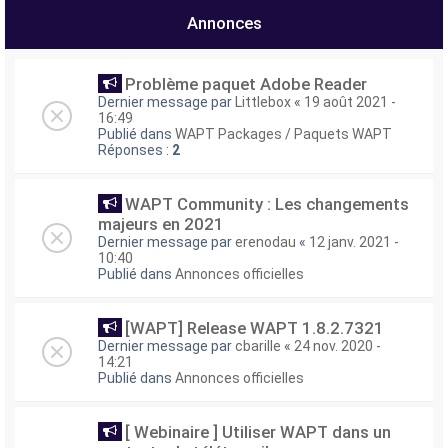
e
Annonces
r
Problème paquet Adobe Reader
Dernier message par
Littlebox
«
19 août 2021 -
16:49
Publié dans
WAPT Packages / Paquets WAPT
Réponses :
2
WAPT Community : Les changements
majeurs en 2021
Dernier message par
erenodau
«
12 janv. 2021 -
10:40
Publié dans
Annonces officielles
[WAPT] Release WAPT 1.8.2.7321
Dernier message par
cbarille
«
24 nov. 2020 -
14:21
Publié dans
Annonces officielles
[ Webinaire ] Utiliser WAPT dans un