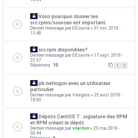
Voici pourquoi donner les
src.rpms/sources est important.
Dernier message par
ElCoyote
«
01 nov. 2018 -
15:48
src.rpm disponibles?
Dernier message par
ElCoyote
«
17 sept. 2018 -
23:37
Réponses :
10
1
2
pb netlogon avec un utilisateur
particulier
Dernier message par
freegate
«
25 août 2018 -
18:00
Dépôts CentOS 7 : signature des RPM
et RPM créant le dépôt
Dernier message par
vcardon
«
25 mai 2018 -
00:44
Réponses :
6