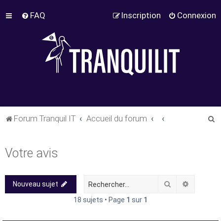
FAQ
Inscription
Connexion
R
Forum Tranquil IT
Accueil du forum
e
c
Votre avis
h
e
Rechercher
Recherch
Nouveau sujet
r
c
18 sujets • Page
1
sur
1
h