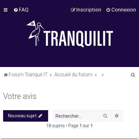
FAQ
Inscription
Connexion
R
Forum Tranquil IT
Accueil du forum
e
c
Votre avis
h
e
Rechercher
Recherch
Nouveau sujet
r
c
18 sujets • Page
1
sur
1
h