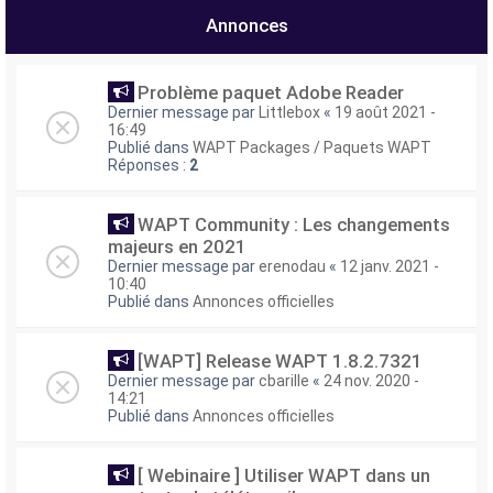
e
Annonces
r
Problème paquet Adobe Reader
Dernier message par
Littlebox
«
19 août 2021 -
16:49
Publié dans
WAPT Packages / Paquets WAPT
Réponses :
2
WAPT Community : Les changements
majeurs en 2021
Dernier message par
erenodau
«
12 janv. 2021 -
10:40
Publié dans
Annonces officielles
[WAPT] Release WAPT 1.8.2.7321
Dernier message par
cbarille
«
24 nov. 2020 -
14:21
Publié dans
Annonces officielles
[ Webinaire ] Utiliser WAPT dans un