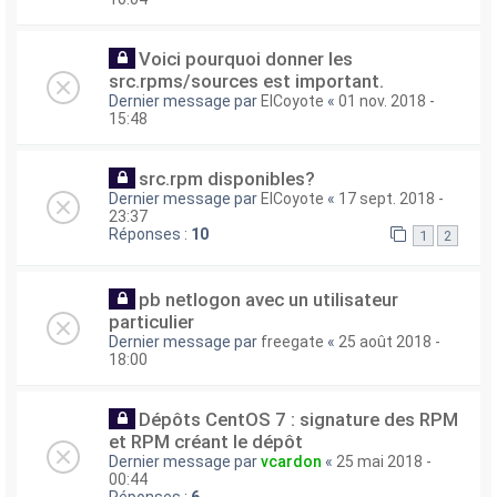
Voici pourquoi donner les
src.rpms/sources est important.
Dernier message par
ElCoyote
«
01 nov. 2018 -
15:48
src.rpm disponibles?
Dernier message par
ElCoyote
«
17 sept. 2018 -
23:37
Réponses :
10
1
2
pb netlogon avec un utilisateur
particulier
Dernier message par
freegate
«
25 août 2018 -
18:00
Dépôts CentOS 7 : signature des RPM
et RPM créant le dépôt
Dernier message par
vcardon
«
25 mai 2018 -
00:44
Réponses :
6