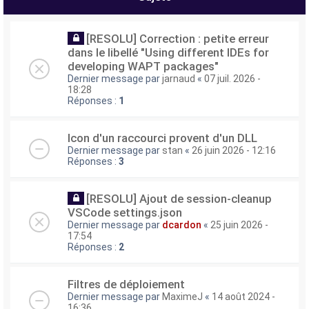
[RESOLU] Correction : petite erreur
dans le libellé "Using different IDEs for
developing WAPT packages"
Dernier message par
jarnaud
«
07 juil. 2026 -
18:28
Réponses :
1
Icon d'un raccourci provent d'un DLL
Dernier message par
stan
«
26 juin 2026 - 12:16
Réponses :
3
[RESOLU] Ajout de session-cleanup
VSCode settings.json
Dernier message par
dcardon
«
25 juin 2026 -
17:54
Réponses :
2
Filtres de déploiement
Dernier message par
MaximeJ
«
14 août 2024 -
16:36