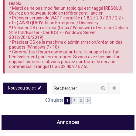
résolu.
e
* Merci de ne pas modifier un topic qui est taggé [RESOLU].
r
Ouvrez un nouveau topic en référençant l'ancien
* Préciser version de WAPT installée ( 1.8.2 / 2.0 / 2.1 / 2.2 /
etc.) AINSI QUE l'édition Enterprise / Discovery
* Préciser OS du serveur (Linux / Windows) et version (Debian
Stretch/Buster - CentOS 7 - Windows Server
2012/2016/2019)
* Préciser OS de la machine d'administration/création des
paquets (Windows 7 / 10)
* Comme tout forum communautaire, le support est fait
bénévolement par les membres. Si vous avez besoin d'un
support commercial, vous pouvez contacter le service
commercial Tranquil IT au 02.40.97.57.55
Rechercher
Recherch
Nouveau sujet
63 sujets
1
2
3
Suivant
Annonces