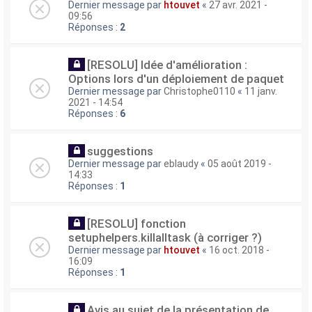
Dernier message par
htouvet
«
27 avr. 2021 -
09:56
Réponses :
2
[RESOLU] Idée d'amélioration :
Options lors d'un déploiement de paquet
Dernier message par
Christophe0110
«
11 janv.
2021 - 14:54
Réponses :
6
suggestions
Dernier message par
eblaudy
«
05 août 2019 -
14:33
Réponses :
1
[RESOLU] fonction
setuphelpers.killalltask (à corriger ?)
Dernier message par
htouvet
«
16 oct. 2018 -
16:09
Réponses :
1
Avis au sujet de la présentation de