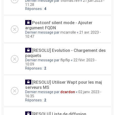
Dernier message par
thomas789
«
21 juin 2023 -
11:28
Réponses :
4
Postconf silent mode - Ajouter
argument FQDN
Dernier message par
mcarrolle
«
21 avr. 2023 -
10:47
[RESOLU] Evolution - Chargement des
paquets
Dernier message par
flipflip
«
22 févr. 2023 -
10:09
Réponses :
2
[RESOLU] Utiliser Wapt pour les maj
serveurs MS
Dernier message par
dcardon
«
02 janv. 2023 -
16:35
Réponses :
2
[RESOLU] Liste de diffusion