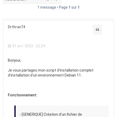
e
1 message • Page
1
sur
1
r
Drthrax74
Citation
01 oct. 2023 - 22:24
Bonjour,
Je vous partages mon script d'installation complet
d'installation d'un environnement Debian 11 .
Fonctionnement:
- [GENERIQUE] Création d'un fichier de