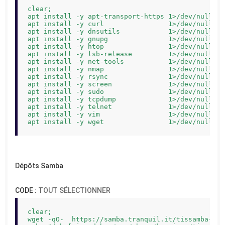
clear;

apt install -y apt-transport-https 1>/dev/null;

apt install -y curl                1>/dev/null;

apt install -y dnsutils            1>/dev/null;

apt install -y gnupg               1>/dev/null;

apt install -y htop                1>/dev/null;

apt install -y lsb-release         1>/dev/null;

apt install -y net-tools           1>/dev/null;

apt install -y nmap                1>/dev/null;

apt install -y rsync               1>/dev/null;

apt install -y screen              1>/dev/null;

apt install -y sudo                1>/dev/null;

apt install -y tcpdump             1>/dev/null;

apt install -y telnet              1>/dev/null;

apt install -y vim                 1>/dev/null;

apt install -y wget                1>/dev/null;
Dépôts Samba
CODE :
TOUT SÉLECTIONNER
clear;

wget -qO-  https://samba.tranquil.it/tissamba-pub