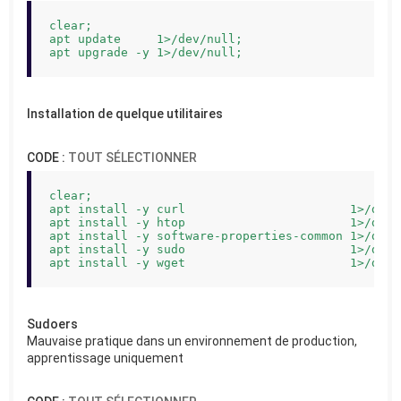
clear;

apt update     1>/dev/null;

apt upgrade -y 1>/dev/null;
Installation de quelque utilitaires
CODE :
TOUT SÉLECTIONNER
clear;

apt install -y curl                       1>/dev/n
apt install -y htop                       1>/dev/n
apt install -y software-properties-common 1>/dev/n
apt install -y sudo                       1>/dev/n
apt install -y wget                       1>/dev/
Sudoers
Mauvaise pratique dans un environnement de production,
apprentissage uniquement