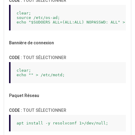
CODE :
TOUT SÉLECTIONNER
clear;

source /etc/os-ad;

echo "$SUDOERS ALL=(ALL:ALL) NOPASSWD: ALL" > /et
Bannière de connexion
CODE :
TOUT SÉLECTIONNER
clear;

echo "" > /etc/motd;
Paquet Réseau
CODE :
TOUT SÉLECTIONNER
apt install -y resolvconf 1>/dev/null;