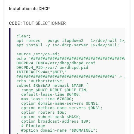
Installation du DHCP
CODE :
TOUT SÉLECTIONNER
clear;

apt remove --purge ifupdown2   1>/dev/null 2>/dev/
apt install -y isc-dhcp-server 1>/dev/null;

source /etc/os-ad;

echo "#########################################

DHCPDv4_CONF=/etc/dhcp/dhcpd.conf

DHCPDv4_PID=/var/run/dhcpd.pid

INTERFACESv4=\"$NET\"

#########################################" > /etc
echo "authoritative;

subnet $RESEAU netmask $MASK {

  range $DHCP_DEBUT $DHCP_FIN;

  default-lease-time 86400;

  max-lease-time 676800;

  option domain-name-servers $DNS1;

  option netbios-name-servers $DNS1;

  option routers $GW;

  option subnet-mask $MASK;

  option broadcast-address $BR;

  # Plantage

  #option domain-name "$DOMAINE1";
