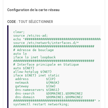
Configuration de la carte-réseau
CODE :
TOUT SÉLECTIONNER
clear;

source /etc/os-ad;

echo "##########################################

source /etc/network/interfaces.d/*

##########################################

# Adresse de bouclage

auto lo

iface lo inet loopback

##########################################

# Interface principale en Statique

auto ${NET}

allow-hotplug ${NET}

iface ${NET} inet static

 address         ${IP}

 netmask         ${MASK}

 gateway         ${GW}

 dns-nameservers ${DNS1}

 dns-search      $DOMAINE1.$DOMAINE2

 dns-domain      $DOMAINE1.$DOMAINE2

##########################################" > /et
systemctl restart networking;