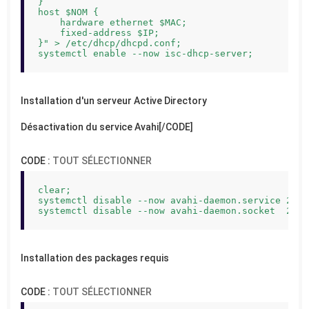
}

host $NOM {

    hardware ethernet $MAC;

    fixed-address $IP;

}" > /etc/dhcp/dhcpd.conf;

systemctl enable --now isc-dhcp-server;
Installation d'un serveur Active Directory
Désactivation du service Avahi[/CODE]
CODE :
TOUT SÉLECTIONNER
clear;

systemctl disable --now avahi-daemon.service 2>/d
systemctl disable --now avahi-daemon.socket  2>/d
Installation des packages requis
CODE :
TOUT SÉLECTIONNER