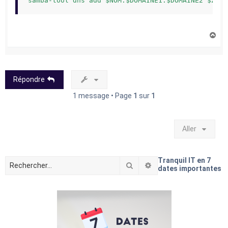
samba-tool dns add $NOM.$DOMAINE1.$DOMAINE2 $ZONE
H
a
u
t
Répondre
1 message • Page
1
sur
1
Aller
Tranquil IT en 7
Rechercher
Recherche avancée
dates importantes