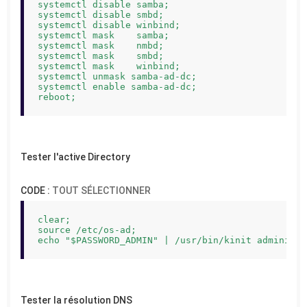
systemctl disable samba;

systemctl disable smbd;

systemctl disable winbind;

systemctl mask    samba;

systemctl mask    nmbd;

systemctl mask    smbd;

systemctl mask    winbind;

systemctl unmask samba-ad-dc;

systemctl enable samba-ad-dc;

reboot;
Tester l'active Directory
CODE :
TOUT SÉLECTIONNER
clear;

source /etc/os-ad;

echo "$PASSWORD_ADMIN" | /usr/bin/kinit administr
Tester la résolution DNS