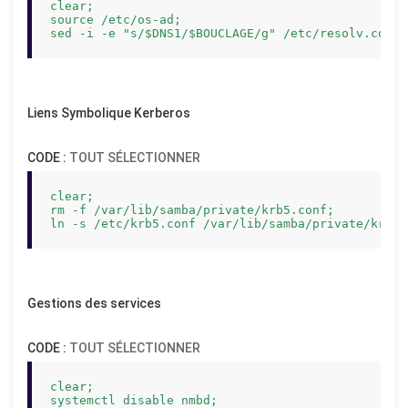
clear;

source /etc/os-ad;

sed -i -e "s/$DNS1/$BOUCLAGE/g" /etc/resolv.conf;
Liens Symbolique Kerberos
CODE :
TOUT SÉLECTIONNER
clear;

rm -f /var/lib/samba/private/krb5.conf;

ln -s /etc/krb5.conf /var/lib/samba/private/krb5.
Gestions des services
CODE :
TOUT SÉLECTIONNER
clear;

systemctl disable nmbd;
