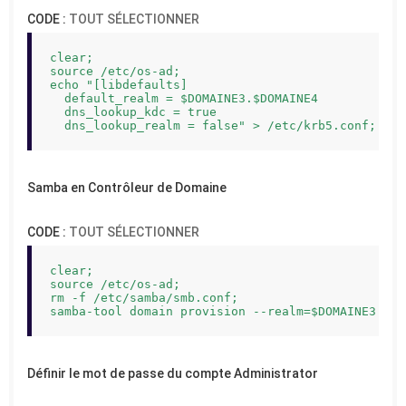
CODE :
TOUT SÉLECTIONNER
clear;

source /etc/os-ad;

echo "[libdefaults]

  default_realm = $DOMAINE3.$DOMAINE4

  dns_lookup_kdc = true

  dns_lookup_realm = false" > /etc/krb5.conf;
Samba en Contrôleur de Domaine
CODE :
TOUT SÉLECTIONNER
clear;

source /etc/os-ad;

rm -f /etc/samba/smb.conf;

samba-tool domain provision --realm=$DOMAINE3.$DO
Définir le mot de passe du compte Administrator