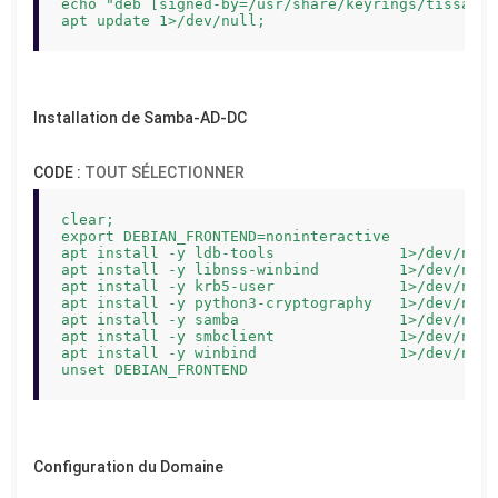
echo "deb [signed-by=/usr/share/keyrings/tissamba
apt update 1>/dev/null;
Installation de Samba-AD-DC
CODE :
TOUT SÉLECTIONNER
clear;

export DEBIAN_FRONTEND=noninteractive

apt install -y ldb-tools              1>/dev/null;
apt install -y libnss-winbind         1>/dev/null;
apt install -y krb5-user              1>/dev/null;
apt install -y python3-cryptography   1>/dev/null;
apt install -y samba                  1>/dev/null;
apt install -y smbclient              1>/dev/null;
apt install -y winbind                1>/dev/null;
unset DEBIAN_FRONTEND
Configuration du Domaine