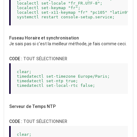
localectl set-locale "fr_FR.UTF-8";

localectl set-keymap "fr";

localectl set-x11-keymap "fr" "pc105" "latin9" "t
systemctl restart console-setup.service;
Fuseau Horaire et synchronisation
Je sais pas si c'est la meilleur méthode, je fais comme ceci.
CODE :
TOUT SÉLECTIONNER
clear;

timedatectl set-timezone Europe/Paris;

timedatectl set-ntp true;

timedatectl set-local-rtc false;
Serveur de Temps NTP
CODE :
TOUT SÉLECTIONNER
clear;
