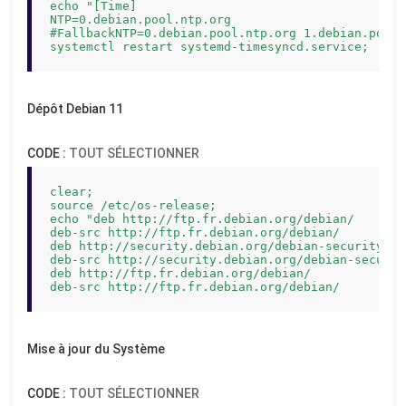
echo "[Time]

NTP=0.debian.pool.ntp.org

#FallbackNTP=0.debian.pool.ntp.org 1.debian.pool.
systemctl restart systemd-timesyncd.service;
Dépôt Debian 11
CODE :
TOUT SÉLECTIONNER
clear;

source /etc/os-release;

echo "deb http://ftp.fr.debian.org/debian/       
deb-src http://ftp.fr.debian.org/debian/         
deb http://security.debian.org/debian-security   
deb-src http://security.debian.org/debian-securit
deb http://ftp.fr.debian.org/debian/             
deb-src http://ftp.fr.debian.org/debian/         
Mise à jour du Système
CODE :
TOUT SÉLECTIONNER