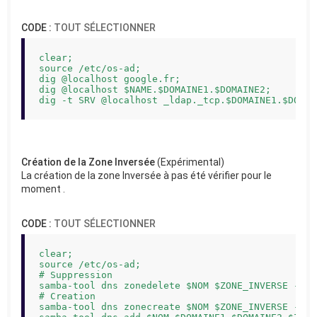
CODE :
TOUT SÉLECTIONNER
clear;

source /etc/os-ad;

dig @localhost google.fr;

dig @localhost $NAME.$DOMAINE1.$DOMAINE2;

dig -t SRV @localhost _ldap._tcp.$DOMAINE1.$DOMAI
Création de la Zone Inversée
(Expérimental)
La création de la zone Inversée à pas été vérifier pour le
moment .
CODE :
TOUT SÉLECTIONNER
clear;

source /etc/os-ad;

# Suppression

samba-tool dns zonedelete $NOM $ZONE_INVERSE --us
# Creation

samba-tool dns zonecreate $NOM $ZONE_INVERSE --us