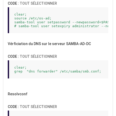
CODE :
TOUT SÉLECTIONNER
clear;

source /etc/os-ad;

samba-tool user setpassword --newpassword=$PASSWO
# samba-tool user setexpiry administrator --noexp
Vérficiation du DNS sur le serveur SAMBA-AD-DC
CODE :
TOUT SÉLECTIONNER
clear;

grep  "dns forwarder" /etc/samba/smb.conf;
Resolvconf
CODE :
TOUT SÉLECTIONNER