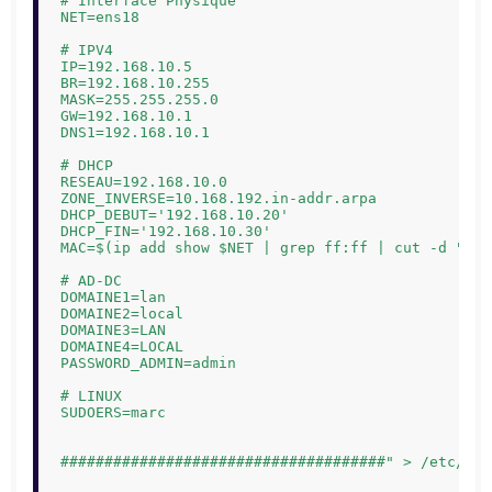
# Interface Physique

NET=ens18

# IPV4

IP=192.168.10.5

BR=192.168.10.255

MASK=255.255.255.0

GW=192.168.10.1

DNS1=192.168.10.1

# DHCP

RESEAU=192.168.10.0

ZONE_INVERSE=10.168.192.in-addr.arpa

DHCP_DEBUT='192.168.10.20'

DHCP_FIN='192.168.10.30'

MAC=$(ip add show $NET | grep ff:ff | cut -d "r" 
# AD-DC

DOMAINE1=lan

DOMAINE2=local

DOMAINE3=LAN

DOMAINE4=LOCAL

PASSWORD_ADMIN=admin

# LINUX

SUDOERS=marc

#####################################" > /etc/os-