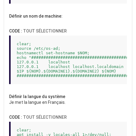
Définir un nom de machine:
CODE :
TOUT SÉLECTIONNER
clear;

source /etc/os-ad;

hostnamectl set-hostname $NOM;

echo "############################################
127.0.0.1    localhost

127.0.0.1    localhost localhost.localdomain

$IP ${NOM}.${DOMAINE1}.${DOMAINE2} ${NOM}

##############################################" >
Définir la langue du système
Je met la langue en Français.
CODE :
TOUT SÉLECTIONNER
clear;

apt install -y locales-all 1>/dev/null;
