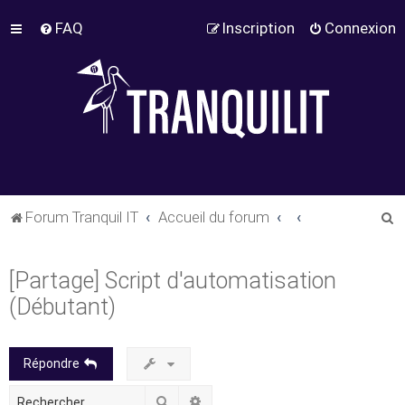
FAQ
Inscription
Connexion
R
Forum Tranquil IT
Accueil du forum
e
c
[Partage] Script d'automatisation
h
(Débutant)
e
r
Répondre
c
h
Rechercher
Recherche avancée