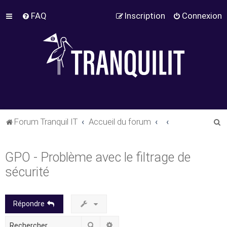
FAQ
Inscription
Connexion
R
Forum Tranquil IT
Accueil du forum
e
c
GPO - Problème avec le filtrage de
h
sécurité
e
r
Répondre
c
h
Rechercher
Recherche avancée