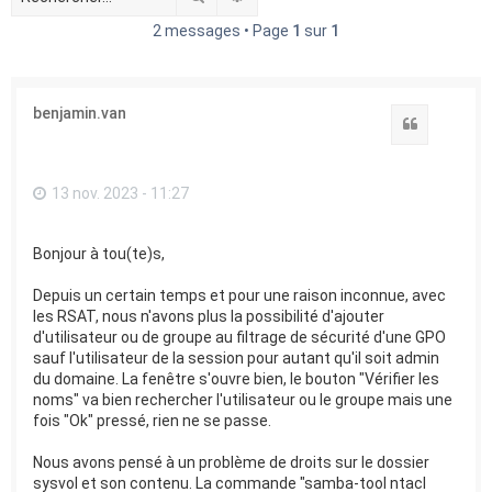
e
2 messages • Page
1
sur
1
r
benjamin.van
Citation
13 nov. 2023 - 11:27
Bonjour à tou(te)s,
Depuis un certain temps et pour une raison inconnue, avec
les RSAT, nous n'avons plus la possibilité d'ajouter
d'utilisateur ou de groupe au filtrage de sécurité d'une GPO
sauf l'utilisateur de la session pour autant qu'il soit admin
du domaine. La fenêtre s'ouvre bien, le bouton "Vérifier les
noms" va bien rechercher l'utilisateur ou le groupe mais une
fois "Ok" pressé, rien ne se passe.
Nous avons pensé à un problème de droits sur le dossier
sysvol et son contenu. La commande "samba-tool ntacl