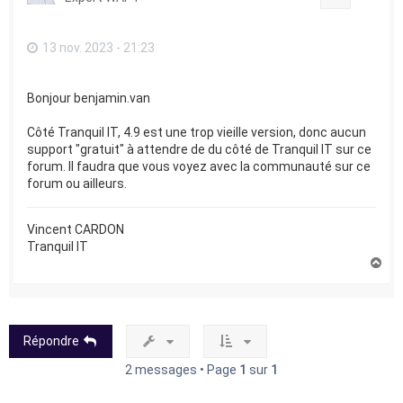
13 nov. 2023 - 21:23
Bonjour benjamin.van
Côté Tranquil IT, 4.9 est une trop vieille version, donc aucun
support "gratuit" à attendre de du côté de Tranquil IT sur ce
forum. Il faudra que vous voyez avec la communauté sur ce
forum ou ailleurs.
Vincent CARDON
Tranquil IT
H
a
u
t
Répondre
2 messages • Page
1
sur
1