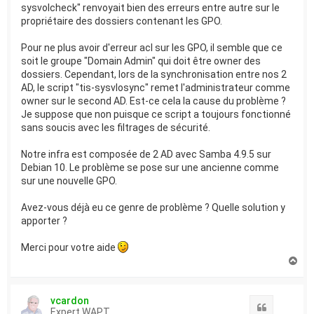
sysvolcheck" renvoyait bien des erreurs entre autre sur le
propriétaire des dossiers contenant les GPO.
Pour ne plus avoir d'erreur acl sur les GPO, il semble que ce
soit le groupe "Domain Admin" qui doit être owner des
dossiers. Cependant, lors de la synchronisation entre nos 2
AD, le script "tis-sysvlosync" remet l'administrateur comme
owner sur le second AD. Est-ce cela la cause du problème ?
Je suppose que non puisque ce script a toujours fonctionné
sans soucis avec les filtrages de sécurité.
Notre infra est composée de 2 AD avec Samba 4.9.5 sur
Debian 10. Le problème se pose sur une ancienne comme
sur une nouvelle GPO.
Avez-vous déjà eu ce genre de problème ? Quelle solution y
apporter ?
Merci pour votre aide
H
a
u
t
vcardon
Citation
Expert WAPT