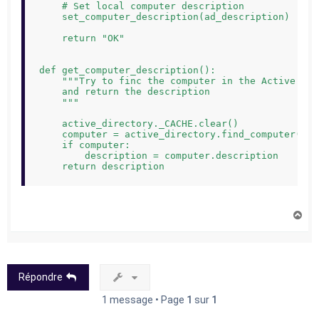
    # Set local computer description

    set_computer_description(ad_description)

    return "OK"

def get_computer_description():

    """Try to finc the computer in the Active Dire
    and return the description

    """

    active_directory._CACHE.clear()

    computer = active_directory.find_computer()

    if computer:

        description = computer.description

H
a
u
t
Répondre
1 message • Page
1
sur
1