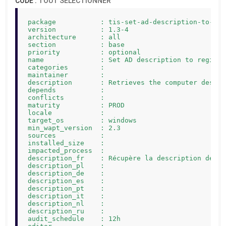
CODE :
TOUT SÉLECTIONNER
package           : tis-set-ad-description-to-regi
version           : 1.3-4

architecture      : all

section           : base

priority          : optional

name              : Set AD description to registry
categories        : 

maintainer        : 

description       : Retrieves the computer descri
depends           : 

conflicts         : 

maturity          : PROD

locale            : 

target_os         : windows

min_wapt_version  : 2.3

sources           : 

installed_size    : 

impacted_process  : 

description_fr    : Récupère la description de l'
description_pl    : 

description_de    : 

description_es    : 

description_pt    : 

description_it    : 

description_nl    : 

description_ru    : 

audit_schedule    : 12h
