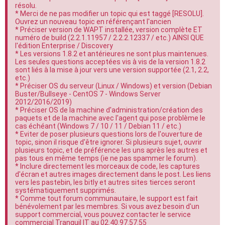
résolu.
e
* Merci de ne pas modifier un topic qui est taggé [RESOLU].
r
Ouvrez un nouveau topic en référençant l'ancien
* Préciser version de WAPT installée, version complète ET
numéro de build (2.2.1.11957 / 2.2.2.12337 / etc.) AINSI QUE
l'édition Enterprise / Discovery
* Les versions 1.8.2 et antérieures ne sont plus maintenues.
Les seules questions acceptées vis à vis de la version 1.8.2
sont liés à la mise à jour vers une version supportée (2.1, 2.2,
etc.)
* Préciser OS du serveur (Linux / Windows) et version (Debian
Buster/Bullseye - CentOS 7 - Windows Server
2012/2016/2019)
* Préciser OS de la machine d'administration/création des
paquets et de la machine avec l'agent qui pose problème le
cas échéant (Windows 7 / 10 / 11 / Debian 11 / etc.)
* Eviter de poser plusieurs questions lors de l'ouverture de
topic, sinon il risque d'être ignorer. Si plusieurs sujet, ouvrir
plusieurs topic, et de préférence les uns après les autres et
pas tous en même temps (ie ne pas spammer le forum).
* Inclure directement les morceaux de code, les captures
d'écran et autres images directement dans le post. Les liens
vers les pastebin, les bitly et autres sites tierces seront
systématiquement supprimés.
* Comme tout forum communautaire, le support est fait
bénévolement par les membres. Si vous avez besoin d'un
support commercial, vous pouvez contacter le service
commercial Tranquil IT au 02.40.97.57.55