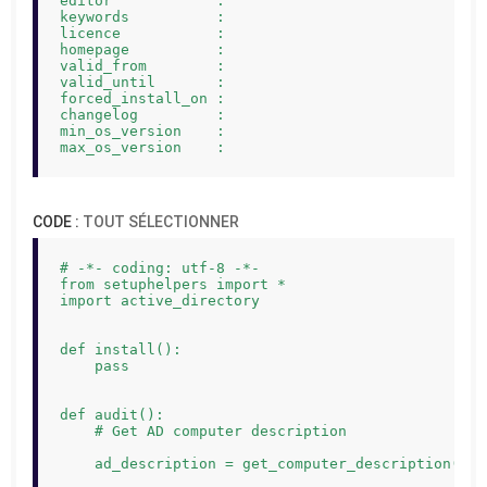
editor            : 

keywords          : 

licence           : 

homepage          : 

valid_from        : 

valid_until       : 

forced_install_on : 

changelog         : 

min_os_version    : 

max_os_version    : 
CODE :
TOUT SÉLECTIONNER
# -*- coding: utf-8 -*-

from setuphelpers import *

import active_directory

def install():

    pass

def audit():

    # Get AD computer description

    ad_description = get_computer_description()
