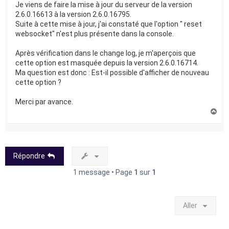
Je viens de faire la mise à jour du serveur de la version
2.6.0.16613 à la version 2.6.0.16795.
Suite à cette mise à jour, j'ai constaté que l'option " reset
websocket" n'est plus présente dans la console.
Après vérification dans le change log, je m'aperçois que
cette option est masquée depuis la version 2.6.0.16714.
Ma question est donc : Est-il possible d'afficher de nouveau
cette option ?
Merci par avance.
H
a
u
t
Répondre
1 message • Page
1
sur
1
Aller