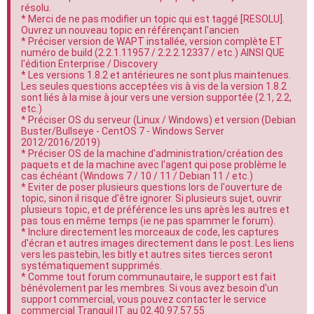
résolu.
e
* Merci de ne pas modifier un topic qui est taggé [RESOLU].
r
Ouvrez un nouveau topic en référençant l'ancien
* Préciser version de WAPT installée, version complète ET
numéro de build (2.2.1.11957 / 2.2.2.12337 / etc.) AINSI QUE
l'édition Enterprise / Discovery
* Les versions 1.8.2 et antérieures ne sont plus maintenues.
Les seules questions acceptées vis à vis de la version 1.8.2
sont liés à la mise à jour vers une version supportée (2.1, 2.2,
etc.)
* Préciser OS du serveur (Linux / Windows) et version (Debian
Buster/Bullseye - CentOS 7 - Windows Server
2012/2016/2019)
* Préciser OS de la machine d'administration/création des
paquets et de la machine avec l'agent qui pose problème le
cas échéant (Windows 7 / 10 / 11 / Debian 11 / etc.)
* Eviter de poser plusieurs questions lors de l'ouverture de
topic, sinon il risque d'être ignorer. Si plusieurs sujet, ouvrir
plusieurs topic, et de préférence les uns après les autres et
pas tous en même temps (ie ne pas spammer le forum).
* Inclure directement les morceaux de code, les captures
d'écran et autres images directement dans le post. Les liens
vers les pastebin, les bitly et autres sites tierces seront
systématiquement supprimés.
* Comme tout forum communautaire, le support est fait
bénévolement par les membres. Si vous avez besoin d'un
support commercial, vous pouvez contacter le service
commercial Tranquil IT au 02.40.97.57.55