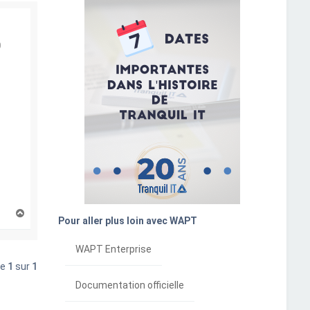
0
H
Pour aller plus loin avec WAPT
a
u
t
WAPT Enterprise
ge
1
sur
1
Documentation officielle