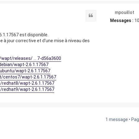
mpouillot
Citation
Messages :
1
.1.17567 est disponible.
se à jour corrective et d'une mise à niveau des
t/wapt/releases/ ... 7-d56a3600
/debian/wapt-2.6.1.17567
t/ubuntu/wapt-2.6.1.17567
.it/centos7/wapt-2.6.1.17567
it/redhat8/wapt-2.6.1.17567
it/redhat9/wapt-2.6.1.17567
1 message • Pa