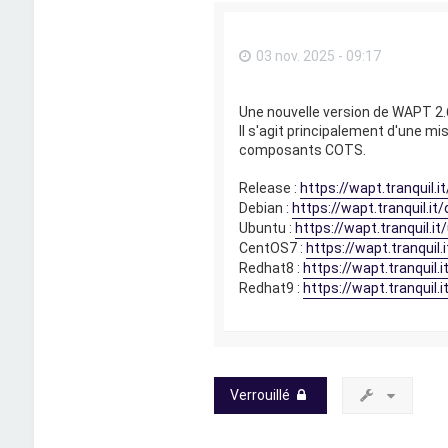
03 nov. 2025 - 09:17
Une nouvelle version de WAPT 2.6
Il s'agit principalement d'une mi
composants COTS.
Release :
https://wapt.tranquil.i
Debian :
https://wapt.tranquil.it
Ubuntu :
https://wapt.tranquil.i
CentOS7 :
https://wapt.tranquil
Redhat8 :
https://wapt.tranquil.
Redhat9 :
https://wapt.tranquil.
Verrouillé