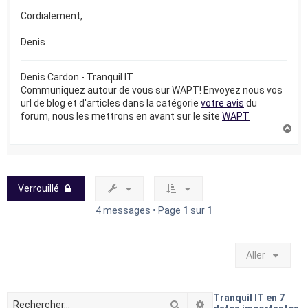
Cordialement,
Denis
Denis Cardon - Tranquil IT
Communiquez autour de vous sur WAPT! Envoyez nous vos
url de blog et d'articles dans la catégorie
votre avis
du
forum, nous les mettrons en avant sur le site
WAPT
H
a
u
t
Verrouillé
4 messages • Page
1
sur
1
Aller
Tranquil IT en 7
Rechercher
Recherche avancée