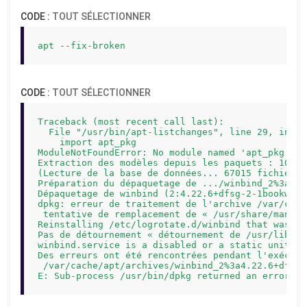
CODE :
TOUT SÉLECTIONNER
apt --fix-broken
CODE :
TOUT SÉLECTIONNER
Traceback (most recent call last):

  File "/usr/bin/apt-listchanges", line 29, in <mo
    import apt_pkg

ModuleNotFoundError: No module named 'apt_pkg'

Extraction des modèles depuis les paquets : 100%

(Lecture de la base de données... 67015 fichiers 
Préparation du dépaquetage de .../winbind_2%3a4.2
Dépaquetage de winbind (2:4.22.6+dfsg-2-1bookworm
dpkg: erreur de traitement de l'archive /var/cach
 tentative de remplacement de « /usr/share/man/ma
Reinstalling /etc/logrotate.d/winbind that was mo
Pas de détournement « détournement de /usr/lib/x8
winbind.service is a disabled or a static unit no
Des erreurs ont été rencontrées pendant l'exécutio
 /var/cache/apt/archives/winbind_2%3a4.22.6+dfsg-