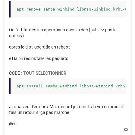
apt remove samba winbind libnss-winbind krb5-user
On fait toutes les operations dans la doc (oubliez pas le
chrony)
apres le dist-upgrade on reboot
et là on resinstalle les paquets :
CODE :
TOUT SÉLECTIONNER
apt install samba winbind libnss-winbind krb5-use
J'ai pas eu d'erreurs. Maintenant je remets la vm en prod et
fais un retour si ça pas marche.
@+
H
a