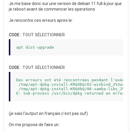
Je me base donc sur une version de debian 11 full à jour que
je reboot avant de commencer les operations
Je rencontre ces erreurs apres le :
CODE :
TOUT SÉLECTIONNER
apt dist-upgrade 
CODE :
TOUT SÉLECTIONNER
Des erreurs ont été rencontrées pendant l'exécutio
 /tmp/apt-dpkg-install-KRQ4bQ/02-winbind_2%3a4.22
 /tmp/apt-dpkg-install-KRQ4bQ/06-samba-libs_2%3a4
E: Sub-process /usr/bin/dpkg returned an error co
(je sais l'output en français c'est pas ouf)
On me propose de faire un :