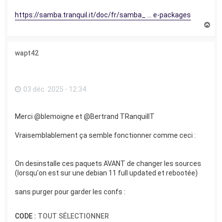
https://samba.tranquil.it/doc/fr/samba_ ... e-packages
H
a
u
t
wapt42
03 déc. 2025 - 12:34
Merci @blemoigne et @Bertrand TRanquilIT
Vraisemblablement ça semble fonctionner comme ceci :
On desinstalle ces paquets AVANT de changer les sources
(lorsqu'on est sur une debian 11 full updated et rebootée)
sans purger pour garder les confs :
CODE :
TOUT SÉLECTIONNER