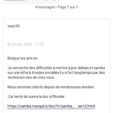
e
4 messages • Page
1
sur
1
r
wapt42
03 déc. 2025 - 11:30
Bonjour les ami-es
Je rencontre des difficultés à mettre à jour debian et samba
sur une infra à 4 nodes installée il y a fort longtemps par des
technicien-nes de chez vous.
Nous sommes clients depuis de nombreuses années.
J'ai tenté de suivre la doc offficielle :
https://samba.tranquil.it/doc/fr/samba_ ... ian12.html