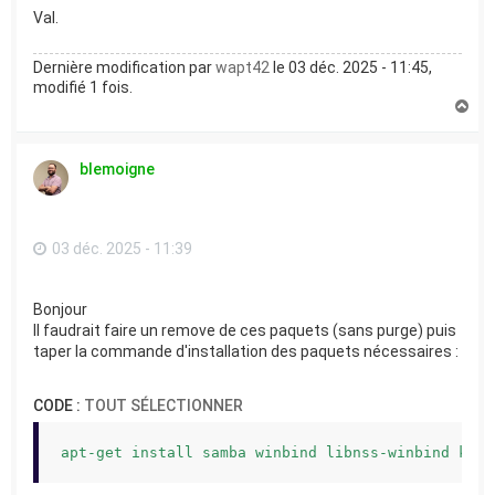
Val.
Dernière modification par
wapt42
le 03 déc. 2025 - 11:45,
modifié 1 fois.
H
a
u
t
blemoigne
03 déc. 2025 - 11:39
Bonjour
Il faudrait faire un remove de ces paquets (sans purge) puis
taper la commande d'installation des paquets nécessaires :
CODE :
TOUT SÉLECTIONNER
apt-get install samba winbind libnss-winbind krb5