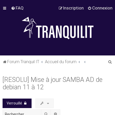
FAQ
Inscription
Connexion
R
Forum Tranquil IT
Accueil du forum
e
c
[RESOLU] Mise à jour SAMBA AD de
h
debian 11 à 12
e
r
Verrouillé
c
h
Rechercher
Recherche avancée