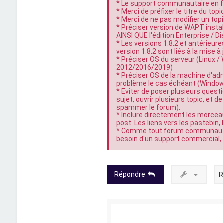
* Le support communautaire en fr
* Merci de préfixer le titre du topi
* Merci de ne pas modifier un top
* Préciser version de WAPT instal
AINSI QUE l'édition Enterprise / D
* Les versions 1.8.2 et antérieur
version 1.8.2 sont liés à la mise à
* Préciser OS du serveur (Linux 
2012/2016/2019)
* Préciser OS de la machine d'ad
problème le cas échéant (Windows 
* Eviter de poser plusieurs questio
sujet, ouvrir plusieurs topic, et
spammer le forum).
* Inclure directement les morcea
post. Les liens vers les pastebin
* Comme tout forum communautair
besoin d'un support commercial, 
Répondre