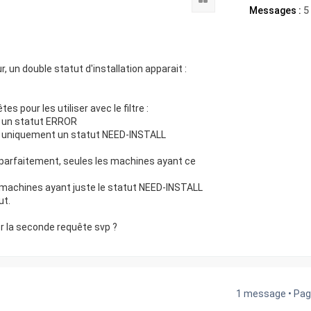
Messages :
5
, un double statut d'installation apparait :
s pour les utiliser avec le filtre :
 un statut ERROR
t uniquement un statut NEED-INSTALL
parfaitement, seules les machines ayant ce
 machines ayant juste le statut NEED-INSTALL
ut.
er la seconde requête svp ?
1 message • Pa