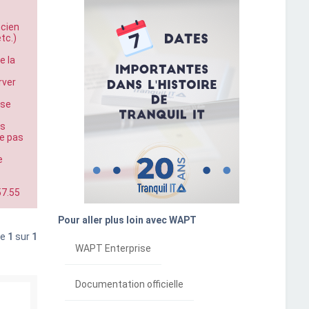
ncien
tc.)
e la
rver
ose
rs
ne pas
e
57.55
Pour aller plus loin avec WAPT
ge
1
sur
1
WAPT Enterprise
Documentation officielle