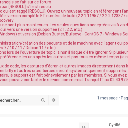
ançais se fait sur ce forum
c par [RESOLU] s'il est résolu.
ic qui est taggé [RESOLU]. Ouvrez un nouveau topic en référençant l'a
lée, version complète ET numéro de build (2.2.1.11957 / 2.2.2.12337 / e
iscovery
es ne sont plus maintenues. Les seules questions acceptées vis à vis d
 jour vers une version supportée (2.1, 2.2, etc.)
/ Windows) et version (Debian Buster/Bullseye - CentOS 7 - Windows Se
ministration/création des paquets et de la machine avec l'agent qui p
7 / 10 / 11 / Debian 11 / etc.)
ns lors de l'ouverture de topic, sinon il risque d'être ignorer. Si plusieu
 de préférence les uns après les autres et pas tous en même temps (ie 
ux de code, les captures d'écran et autres images directement dans l
, les bitly et autres sites tierces seront systématiquement supprimés.
e, le support est fait bénévolement par les membres. Si vous avez
vous pouvez contacter le service commercial Tranquil IT au 02.40.97.
1 message • Pa
Rechercher
Recherche avancée
CyrilM
Citation