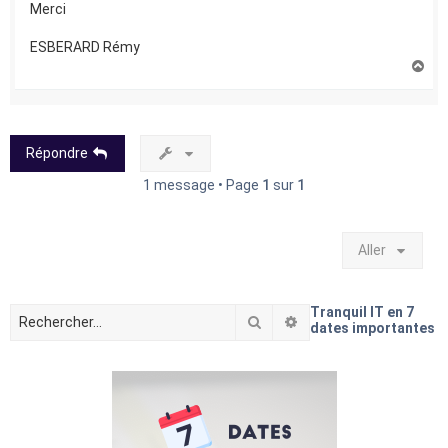
Merci
ESBERARD Rémy
H
a
u
t
Répondre
1 message • Page
1
sur
1
Aller
Tranquil IT en 7
Rechercher
Recherche avancée
dates importantes