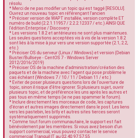
résolu.
e
* Merci de ne pas modifier un topic qui est taggé [RESOLU].
r
Ouvrez un nouveau topic en référençant l'ancien
* Préciser version de WAPT installée, version complète ET
numéro de build (2.2.1.11957 / 2.2.2.12337 / etc.) AINSI QUE
l'édition Enterprise / Discovery
* Les versions 1.8.2 et antérieures ne sont plus maintenues.
Les seules questions acceptées vis à vis de la version 1.8.2
sont liés à la mise à jour vers une version supportée (2.1, 2.2,
etc.)
* Préciser OS du serveur (Linux / Windows) et version (Debian
Buster/Bullseye - CentOS 7 - Windows Server
2012/2016/2019)
* Préciser OS de la machine d'administration/création des
paquets et de la machine avec l'agent qui pose problème le
cas échéant (Windows 7 / 10 / 11 / Debian 11 / etc.)
* Eviter de poser plusieurs questions lors de l'ouverture de
topic, sinon il risque d'être ignorer. Si plusieurs sujet, ouvrir
plusieurs topic, et de préférence les uns après les autres et
pas tous en même temps (ie ne pas spammer le forum).
* Inclure directement les morceaux de code, les captures
d'écran et autres images directement dans le post. Les liens
vers les pastebin, les bitly et autres sites tierces seront
systématiquement supprimés.
* Comme tout forum communautaire, le support est fait
bénévolement par les membres. Si vous avez besoin d'un
support commercial, vous pouvez contacter le service
commercial Tranquil IT au 02.40.97.57.55