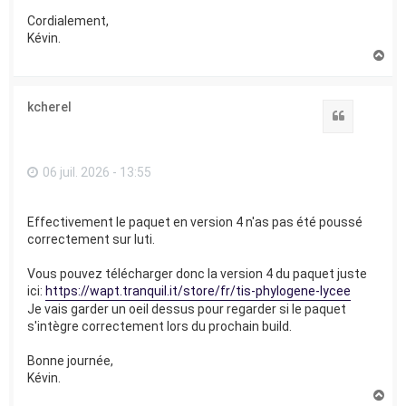
Cordialement,
Kévin.
H
a
u
t
kcherel
Citation
06 juil. 2026 - 13:55
Effectivement le paquet en version 4 n'as pas été poussé
correctement sur luti.
Vous pouvez télécharger donc la version 4 du paquet juste
ici:
https://wapt.tranquil.it/store/fr/tis-phylogene-lycee
Je vais garder un oeil dessus pour regarder si le paquet
s'intègre correctement lors du prochain build.
Bonne journée,
Kévin.
H