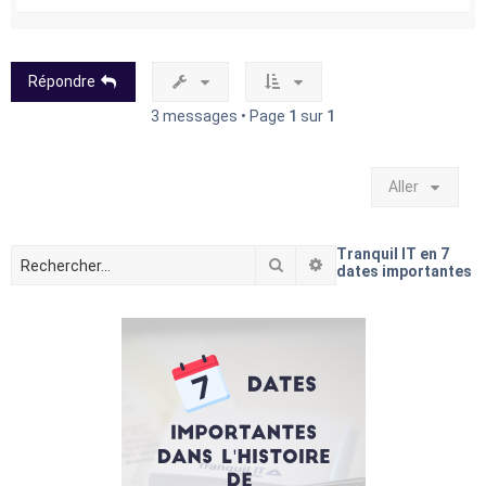
a
u
t
Répondre
3 messages • Page
1
sur
1
Aller
Tranquil IT en 7
Rechercher
Recherche avancée
dates importantes