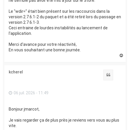
ne semble pas avoir été mis à jour sur le Store.
Le "wdir=" était bien présent sur les raccourcis dans la
version 2.7.6.1-2 du paquet et a été retiré lors du passage en
version 2.7.6.1-3.
Ceci entraine de lourdes instabilités au lancement de
l'application.
Merci d'avance pour votre réactivité,
En vous souhaitant une bonne journée.
H
a
u
t
kcherel
Citation
06 juil. 2026 - 11:49
Bonjour jmarcot,
Je vais regarder ça de plus près je reviens vers vous au plus
vite.