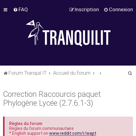
FAQ
Inscription
Connexion
R
Forum Tranquil IT
Accueil du forum
e
c
Correction Raccourcis paquet
h
Phylogène Lycée (2.7.6.1-3)
e
r
c
Règles du forum
Règles du forum communautaire
h
* English support on
www.reddit.com/r/wapt