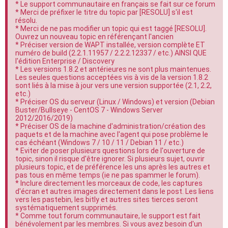
* Le support communautaire en français se fait sur ce forum
e
* Merci de préfixer le titre du topic par [RESOLU] s'il est
résolu.
r
* Merci de ne pas modifier un topic qui est taggé [RESOLU].
Ouvrez un nouveau topic en référençant l'ancien
* Préciser version de WAPT installée, version complète ET
numéro de build (2.2.1.11957 / 2.2.2.12337 / etc.) AINSI QUE
l'édition Enterprise / Discovery
* Les versions 1.8.2 et antérieures ne sont plus maintenues.
Les seules questions acceptées vis à vis de la version 1.8.2
sont liés à la mise à jour vers une version supportée (2.1, 2.2,
etc.)
* Préciser OS du serveur (Linux / Windows) et version (Debian
Buster/Bullseye - CentOS 7 - Windows Server
2012/2016/2019)
* Préciser OS de la machine d'administration/création des
paquets et de la machine avec l'agent qui pose problème le
cas échéant (Windows 7 / 10 / 11 / Debian 11 / etc.)
* Eviter de poser plusieurs questions lors de l'ouverture de
topic, sinon il risque d'être ignorer. Si plusieurs sujet, ouvrir
plusieurs topic, et de préférence les uns après les autres et
pas tous en même temps (ie ne pas spammer le forum).
* Inclure directement les morceaux de code, les captures
d'écran et autres images directement dans le post. Les liens
vers les pastebin, les bitly et autres sites tierces seront
systématiquement supprimés.
* Comme tout forum communautaire, le support est fait
bénévolement par les membres. Si vous avez besoin d'un