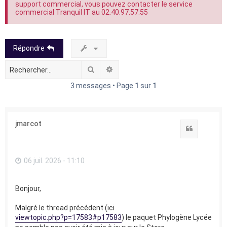
support commercial, vous pouvez contacter le service
commercial Tranquil IT au 02.40.97.57.55
Répondre
Rechercher
Recherche avancée
3 messages • Page
1
sur
1
jmarcot
Citation
06 juil. 2026 - 11:10
Bonjour,
Malgré le thread précédent (ici
viewtopic.php?p=17583#p17583
) le paquet Phylogène Lycée