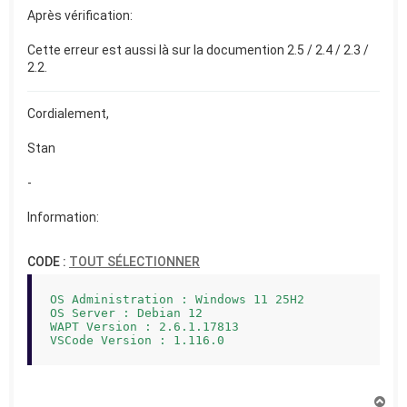
Après vérification:
Cette erreur est aussi là sur la documention 2.5 / 2.4 / 2.3 /
2.2.
Cordialement,
Stan
-
Information:
CODE :
TOUT SÉLECTIONNER
OS Administration : Windows 11 25H2

OS Server : Debian 12

WAPT Version : 2.6.1.17813

H