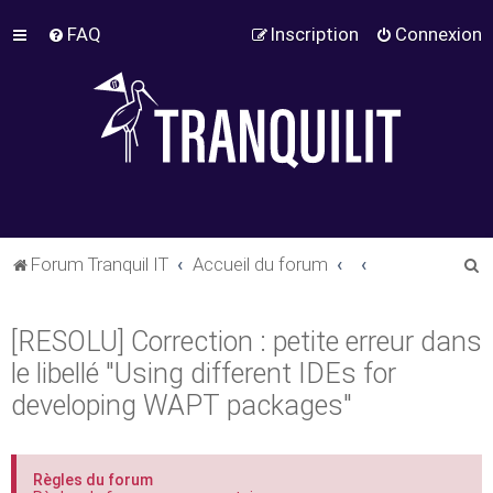
FAQ
Inscription
Connexion
R
Forum Tranquil IT
Accueil du forum
e
c
[RESOLU] Correction : petite erreur dans
h
le libellé "Using different IDEs for
e
developing WAPT packages"
r
c
h
Règles du forum