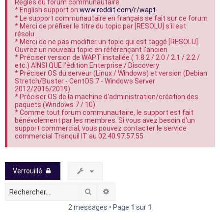
Règles du forum communautaire
e
* English support on
www.reddit.com/r/wapt
* Le support communautaire en français se fait sur ce forum
r
* Merci de préfixer le titre du topic par [RESOLU] s'il est
résolu.
* Merci de ne pas modifier un topic qui est taggé [RESOLU].
Ouvrez un nouveau topic en référençant l'ancien
* Préciser version de WAPT installée ( 1.8.2 / 2.0 / 2.1 / 2.2 /
etc.) AINSI QUE l'édition Enterprise / Discovery
* Préciser OS du serveur (Linux / Windows) et version (Debian
Stretch/Buster - CentOS 7 - Windows Server
2012/2016/2019)
* Préciser OS de la machine d'administration/création des
paquets (Windows 7 / 10)
* Comme tout forum communautaire, le support est fait
bénévolement par les membres. Si vous avez besoin d'un
support commercial, vous pouvez contacter le service
commercial Tranquil IT au 02.40.97.57.55
Verrouillé
Rechercher
Recherche avancée
2 messages • Page
1
sur
1