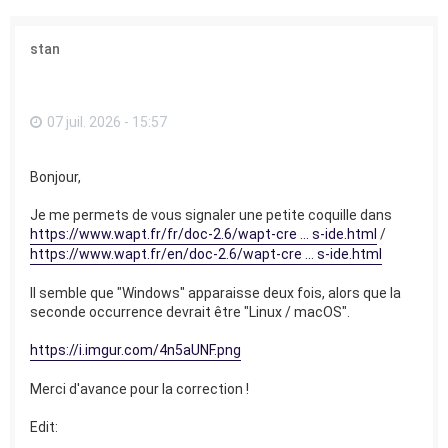
stan
07 juil. 2026 - 15:57
Bonjour,
Je me permets de vous signaler une petite coquille dans
https://www.wapt.fr/fr/doc-2.6/wapt-cre ... s-ide.html
/
https://www.wapt.fr/en/doc-2.6/wapt-cre ... s-ide.html
Il semble que "Windows" apparaisse deux fois, alors que la
seconde occurrence devrait être "Linux / macOS".
https://i.imgur.com/4n5aUNF.png
Merci d'avance pour la correction !
Edit: