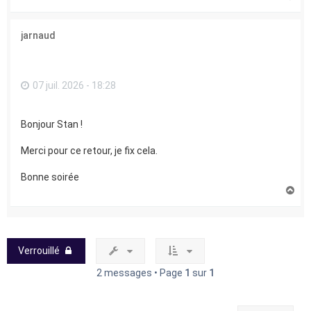
a
u
t
jarnaud
07 juil. 2026 - 18:28
Bonjour Stan !
Merci pour ce retour, je fix cela.
Bonne soirée
H
a
u
t
Verrouillé
2 messages • Page
1
sur
1