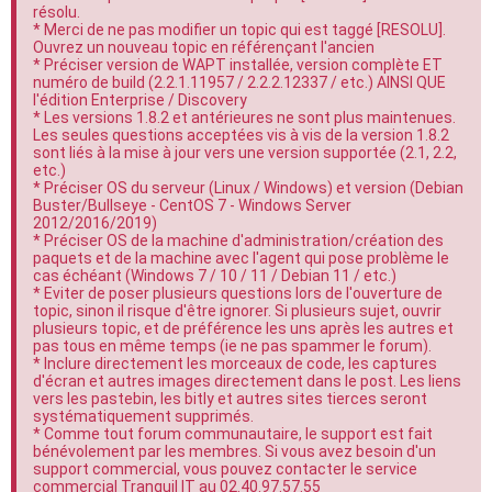
résolu.
e
* Merci de ne pas modifier un topic qui est taggé [RESOLU].
r
Ouvrez un nouveau topic en référençant l'ancien
* Préciser version de WAPT installée, version complète ET
numéro de build (2.2.1.11957 / 2.2.2.12337 / etc.) AINSI QUE
l'édition Enterprise / Discovery
* Les versions 1.8.2 et antérieures ne sont plus maintenues.
Les seules questions acceptées vis à vis de la version 1.8.2
sont liés à la mise à jour vers une version supportée (2.1, 2.2,
etc.)
* Préciser OS du serveur (Linux / Windows) et version (Debian
Buster/Bullseye - CentOS 7 - Windows Server
2012/2016/2019)
* Préciser OS de la machine d'administration/création des
paquets et de la machine avec l'agent qui pose problème le
cas échéant (Windows 7 / 10 / 11 / Debian 11 / etc.)
* Eviter de poser plusieurs questions lors de l'ouverture de
topic, sinon il risque d'être ignorer. Si plusieurs sujet, ouvrir
plusieurs topic, et de préférence les uns après les autres et
pas tous en même temps (ie ne pas spammer le forum).
* Inclure directement les morceaux de code, les captures
d'écran et autres images directement dans le post. Les liens
vers les pastebin, les bitly et autres sites tierces seront
systématiquement supprimés.
* Comme tout forum communautaire, le support est fait
bénévolement par les membres. Si vous avez besoin d'un
support commercial, vous pouvez contacter le service
commercial Tranquil IT au 02.40.97.57.55