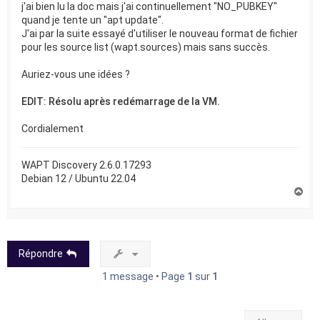
j'ai bien lu la doc mais j'ai continuellement "NO_PUBKEY"
quand je tente un "apt update".
J'ai par la suite essayé d'utiliser le nouveau format de fichier
pour les source list (wapt.sources) mais sans succès.
Auriez-vous une idées ?
EDIT: Résolu après redémarrage de la VM.
Cordialement
WAPT Discovery 2.6.0.17293
Debian 12 / Ubuntu 22.04
H
a
u
t
Répondre
1 message • Page
1
sur
1