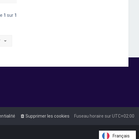
u
t
ge
1
sur
1
r
entialité
Supprimer les cookies
Fuseau horaire sur
UTC+02:00
Français