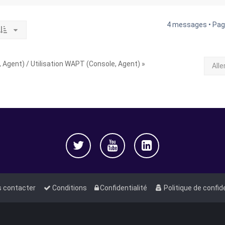
4 messages • Pa
 Agent) / Utilisation WAPT (Console, Agent) »
Alle
 contacter
Conditions
Confidentialité
Politique de confid