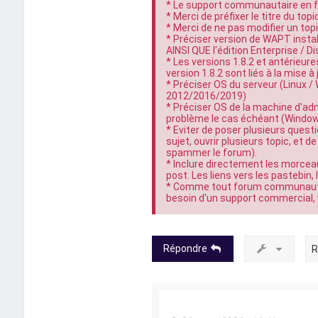
* Le support communautaire en fr
* Merci de préfixer le titre du topi
* Merci de ne pas modifier un top
* Préciser version de WAPT instal
AINSI QUE l'édition Enterprise / D
* Les versions 1.8.2 et antérieur
version 1.8.2 sont liés à la mise à
* Préciser OS du serveur (Linux 
2012/2016/2019)
* Préciser OS de la machine d'ad
problème le cas échéant (Windows 
* Eviter de poser plusieurs questio
sujet, ouvrir plusieurs topic, et
spammer le forum).
* Inclure directement les morcea
post. Les liens vers les pastebin
* Comme tout forum communautair
besoin d'un support commercial, 
Répondre