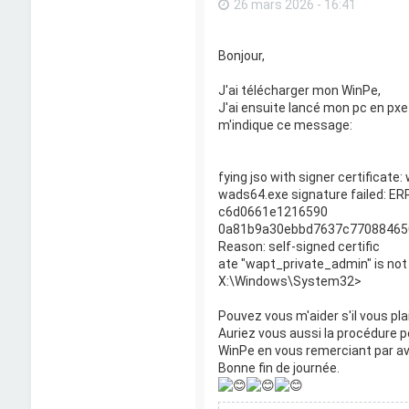
26 mars 2026 - 16:41
Bonjour,
J'ai télécharger mon WinPe,
J'ai ensuite lancé mon pc en pxe
m'indique ce message:
fying jso with signer certificate
wads64.exe signature failed: E
c6d0661e1216590
0a81b9a30ebbd7637c7708846505
Reason: self-signed certific
ate "wapt_private_admin" is not 
X:\Windows\System32>
Pouvez vous m'aider s'il vous plai
Auriez vous aussi la procédure 
WinPe en vous remerciant par a
Bonne fin de journée.