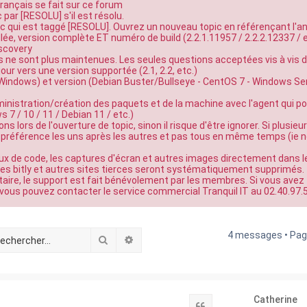
ançais se fait sur ce forum
c par [RESOLU] s'il est résolu.
ic qui est taggé [RESOLU]. Ouvrez un nouveau topic en référençant l'a
lée, version complète ET numéro de build (2.2.1.11957 / 2.2.2.12337 / e
iscovery
es ne sont plus maintenues. Les seules questions acceptées vis à vis d
 jour vers une version supportée (2.1, 2.2, etc.)
/ Windows) et version (Debian Buster/Bullseye - CentOS 7 - Windows Se
ministration/création des paquets et de la machine avec l'agent qui p
7 / 10 / 11 / Debian 11 / etc.)
ns lors de l'ouverture de topic, sinon il risque d'être ignorer. Si plusieu
 de préférence les uns après les autres et pas tous en même temps (ie 
ux de code, les captures d'écran et autres images directement dans l
, les bitly et autres sites tierces seront systématiquement supprimés.
e, le support est fait bénévolement par les membres. Si vous avez
vous pouvez contacter le service commercial Tranquil IT au 02.40.97.
4 messages • Pa
Rechercher
Recherche avancée
Catherine
Citation