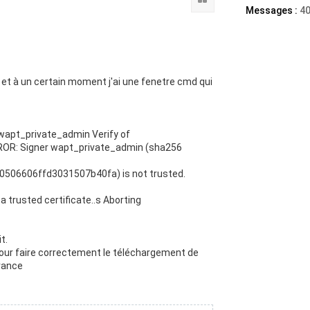
Messages :
4
 et à un certain moment j'ai une fenetre cmd qui
: wapt_private_admin Verify of
RROR: Signer wapt_private_admin (sha256
06606ffd3031507b40fa) is not trusted.
a trusted certificate..s Aborting
t.
pour faire correctement le téléchargement de
vance