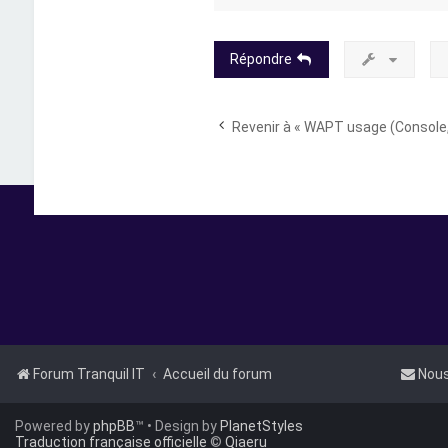
Répondre
Revenir à « WAPT usage (Console,
Forum Tranquil IT
Accueil du forum
Nous
Powered by
phpBB
™
• Design by
PlanetStyles
Traduction française officielle
©
Qiaeru