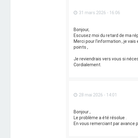
31 mars 2026 - 16:06
Bonjour,
Escusez moi du retard de ma ré
Merci pour l'information , je vais 
points ,
Je reviendrais vers vous si néces
Cordialement.
28 mai 2026 - 14:01
Bonjour ,
Le problème a été résolue .
En vous remerciant par avance p