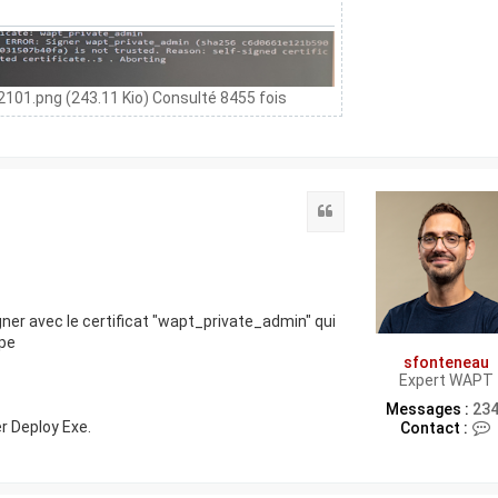
101.png (243.11 Kio) Consulté 8455 fois
Citation
gner avec le certificat "wapt_private_admin" qui
npe
sfonteneau
Expert WAPT
Messages :
23
r Deploy Exe.
Contact :