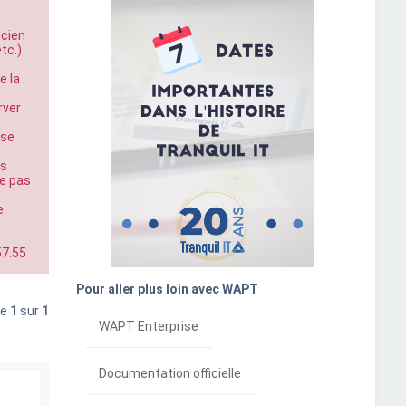
ncien
tc.)
e la
rver
ose
rs
ne pas
e
57.55
Pour aller plus loin avec WAPT
ge
1
sur
1
WAPT Enterprise
Documentation officielle